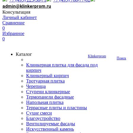
admin@klinkerprom.ru
Консультация
Личный кабинет
Сравнение
0
Избранное
0
Каталог
Klinkerprom
Поиск
Клинкерная плитка для фасада под
кирпич
Клинкерный кирпич
Тротуарная плитка
Черепица
Ступени клинкерные
Термопанели фасадные
Напольная плитка
Террасные плиты и пластины
Сухие смеси
Благоустройство
Вентилируемые фасады
Искусственный камень