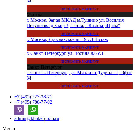
34
ПРОЛОЖИТЬ МАРШРУТ
Москва
г. Москва, Запад МКАД м.Тушино ул. Василия
Петушкова д.3 кор.3, 1 этаж, "КлинкерПром"
ПРОЛОЖИТЬ МАРШРУТ
г. Москва, Ярославское ш. 19 с.1 4 этаж
ПРОЛОЖИТЬ МАРШРУТ
г. Санкт-Петербург, ул. Тосина д.6 с.1
ПРОЛОЖИТЬ МАРШРУТ
Санкт-Петербург
г. Санкт - Петербург, ул. Михаила Дудина 11, Офис
34
ПРОЛОЖИТЬ МАРШРУТ
+7 (495) 223-38-71
+7 (495) 788-77-02
admin@klinkerprom.ru
Меню