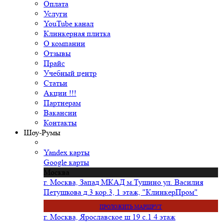
Оплата
Услуги
YouTube канал
Клинкерная плитка
О компании
Отзывы
Прайс
Учебный центр
Статьи
Акции !!!
Партнерам
Вакансии
Контакты
Шоу-Румы
Yandex карты
Google карты
Москва
г. Москва, Запад МКАД м.Тушино ул. Василия
Петушкова д.3 кор.3, 1 этаж, "КлинкерПром"
ПРОЛОЖИТЬ МАРШРУТ
г. Москва, Ярославское ш 19 с.1 4 этаж