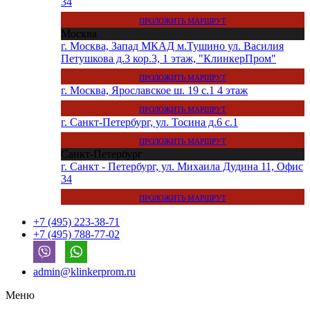
34
ПРОЛОЖИТЬ МАРШРУТ
Москва
г. Москва, Запад МКАД м.Тушино ул. Василия
Петушкова д.3 кор.3, 1 этаж, "КлинкерПром"
ПРОЛОЖИТЬ МАРШРУТ
г. Москва, Ярославское ш. 19 с.1 4 этаж
ПРОЛОЖИТЬ МАРШРУТ
г. Санкт-Петербург, ул. Тосина д.6 с.1
ПРОЛОЖИТЬ МАРШРУТ
Санкт-Петербург
г. Санкт - Петербург, ул. Михаила Дудина 11, Офис
34
ПРОЛОЖИТЬ МАРШРУТ
+7 (495) 223-38-71
+7 (495) 788-77-02
admin@klinkerprom.ru
Меню