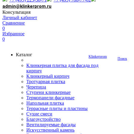
admin@klinkerprom.ru
Консультация
Личный кабинет
Сравнение
0
Избранное
0
Каталог
Klinkerprom
Поиск
Клинкерная плитка для фасада под
кирпич
Клинкерный кирпич
Тротуарная плитка
Черепица
Ступени клинкерные
Термопанели фасадные
Напольная плитка
Террасные плиты и пластины
Сухие смеси
Благоустройство
Вентилируемые фасады
Искусственный камень