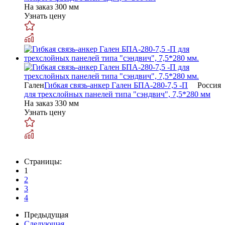
На заказ
300 мм
Узнать цену
Гален
Гибкая связь-анкер Гален БПА-280-7,5 -П
Россия
для трехслойных панелей типа "сэндвич", 7,5*280 мм
На заказ
330 мм
Узнать цену
Страницы:
1
2
3
4
Предыдущая
Следующая