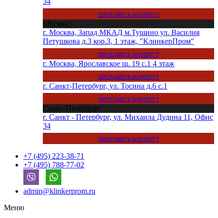
34
ПРОЛОЖИТЬ МАРШРУТ
Москва
г. Москва, Запад МКАД м.Тушино ул. Василия
Петушкова д.3 кор.3, 1 этаж, "КлинкерПром"
ПРОЛОЖИТЬ МАРШРУТ
г. Москва, Ярославское ш. 19 с.1 4 этаж
ПРОЛОЖИТЬ МАРШРУТ
г. Санкт-Петербург, ул. Тосина д.6 с.1
ПРОЛОЖИТЬ МАРШРУТ
Санкт-Петербург
г. Санкт - Петербург, ул. Михаила Дудина 11, Офис
34
ПРОЛОЖИТЬ МАРШРУТ
+7 (495) 223-38-71
+7 (495) 788-77-02
admin@klinkerprom.ru
Меню