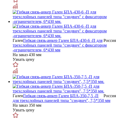
Гален
Гибкая связь-анкер Гален БПА-430-6 -П для
Россия
трехслойных панелей типа "сэндвич" с фиксатором
-ограничителем, 6*430 мм
На заказ
430 мм
Узнать цену
Гален
Гибкая связь-анкер Гален БПА-350-7,5 -П
Россия
для трехслойных панелей типа "сэндвич", 7,5*350 мм
На заказ
350 мм
Узнать цену