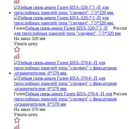
Гален
Гибкая связь-анкер Гален БПА-320-7,5 -П
Россия
для трехслойных панелей типа "сэндвич", 7,5*320 мм
На заказ
320 мм
Узнать цену
Гален
Гибкая связь-анкер Гален БПА-370-6 -П для
Россия
трехслойных панелей типа "сэндвич" с фиксатором
-ограничителем, 6*370 мм
На заказ
370 мм
Узнать цену