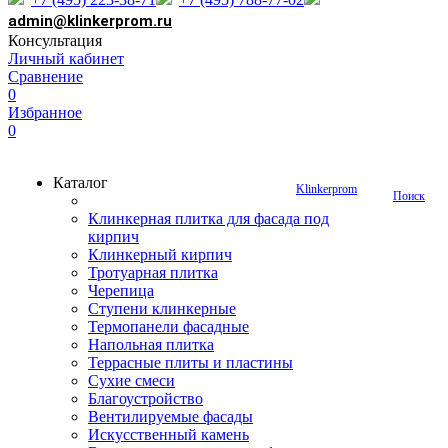
admin@klinkerprom.ru
Консультация
Личный кабинет
Сравнение
0
Избранное
0
Каталог
Klinkerprom
Поиск
Клинкерная плитка для фасада под
кирпич
Клинкерный кирпич
Тротуарная плитка
Черепица
Ступени клинкерные
Термопанели фасадные
Напольная плитка
Террасные плиты и пластины
Сухие смеси
Благоустройство
Вентилируемые фасады
Искусственный камень