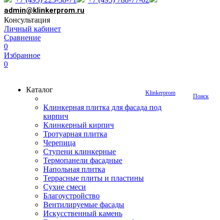
admin@klinkerprom.ru
Консультация
Личный кабинет
Сравнение
0
Избранное
0
Каталог
Klinkerprom
Поиск
Клинкерная плитка для фасада под
кирпич
Клинкерный кирпич
Тротуарная плитка
Черепица
Ступени клинкерные
Термопанели фасадные
Напольная плитка
Террасные плиты и пластины
Сухие смеси
Благоустройство
Вентилируемые фасады
Искусственный камень