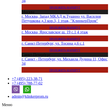
34
ПРОЛОЖИТЬ МАРШРУТ
Москва
г. Москва, Запад МКАД м.Тушино ул. Василия
Петушкова д.3 кор.3, 1 этаж, "КлинкерПром"
ПРОЛОЖИТЬ МАРШРУТ
г. Москва, Ярославское ш. 19 с.1 4 этаж
ПРОЛОЖИТЬ МАРШРУТ
г. Санкт-Петербург, ул. Тосина д.6 с.1
ПРОЛОЖИТЬ МАРШРУТ
Санкт-Петербург
г. Санкт - Петербург, ул. Михаила Дудина 11, Офис
34
ПРОЛОЖИТЬ МАРШРУТ
+7 (495) 223-38-71
+7 (495) 788-77-02
admin@klinkerprom.ru
Меню