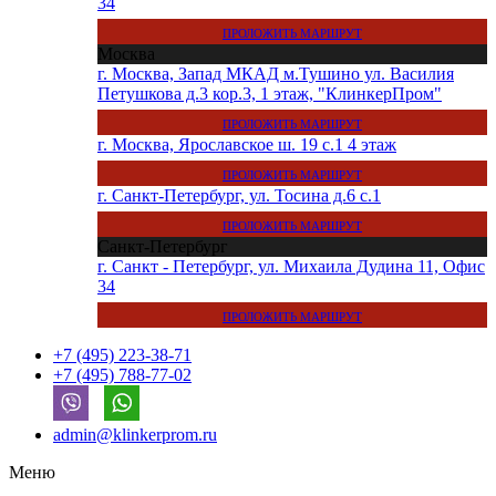
34
ПРОЛОЖИТЬ МАРШРУТ
Москва
г. Москва, Запад МКАД м.Тушино ул. Василия
Петушкова д.3 кор.3, 1 этаж, "КлинкерПром"
ПРОЛОЖИТЬ МАРШРУТ
г. Москва, Ярославское ш. 19 с.1 4 этаж
ПРОЛОЖИТЬ МАРШРУТ
г. Санкт-Петербург, ул. Тосина д.6 с.1
ПРОЛОЖИТЬ МАРШРУТ
Санкт-Петербург
г. Санкт - Петербург, ул. Михаила Дудина 11, Офис
34
ПРОЛОЖИТЬ МАРШРУТ
+7 (495) 223-38-71
+7 (495) 788-77-02
admin@klinkerprom.ru
Меню