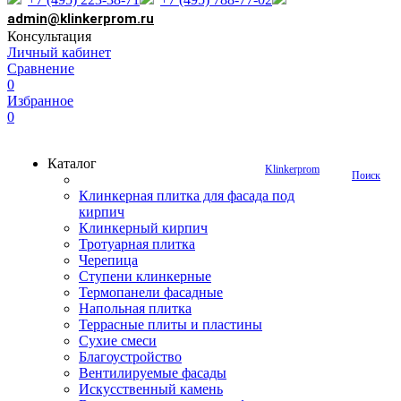
admin@klinkerprom.ru
Консультация
Личный кабинет
Сравнение
0
Избранное
0
Каталог
Klinkerprom
Поиск
Клинкерная плитка для фасада под
кирпич
Клинкерный кирпич
Тротуарная плитка
Черепица
Ступени клинкерные
Термопанели фасадные
Напольная плитка
Террасные плиты и пластины
Сухие смеси
Благоустройство
Вентилируемые фасады
Искусственный камень