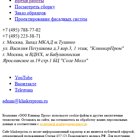
Время работы
Посмотреть сборку
Заказ образцов
Проектирование фасадных систем
+7 (495) 788-77-02
+7 (495) 223-38-71
г. Москва, Запад МКАД м.Тушино
ул. Василия Петушкова д.3 кор.3, 1 этаж, "КлинкерПром"
г. Москва, м ВДНХ, м Бабушкинская
Ярославское ш.19 стр.1 БЦ "Соле Молл"
YouTube
Вконтакте
Telegram
admin@klinkerprom.ru
Компания «ООО Клинкер Пром» использует cookie-файлы и другие аналогичные
технологии. Оставаясь на сайте, вы соглашаетесь на обработку ваших персональных
данных в соответствии с
политикой конфиденциальности
.
Сайт klinkerprom.ru носит информационный характер и не является публичной офертой,
определяемой положениями Статьи 437 (2) Гражданского кодекса РФ. Для получения