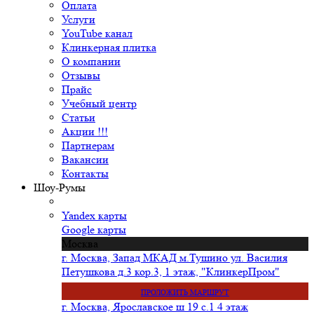
Оплата
Услуги
YouTube канал
Клинкерная плитка
О компании
Отзывы
Прайс
Учебный центр
Статьи
Акции !!!
Партнерам
Вакансии
Контакты
Шоу-Румы
Yandex карты
Google карты
Москва
г. Москва, Запад МКАД м.Тушино ул. Василия
Петушкова д.3 кор.3, 1 этаж, "КлинкерПром"
ПРОЛОЖИТЬ МАРШРУТ
г. Москва, Ярославское ш 19 с.1 4 этаж