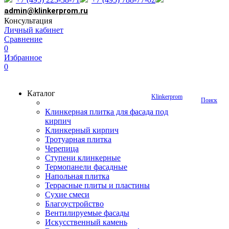
admin@klinkerprom.ru
Консультация
Личный кабинет
Сравнение
0
Избранное
0
Каталог
Klinkerprom
Поиск
Клинкерная плитка для фасада под
кирпич
Клинкерный кирпич
Тротуарная плитка
Черепица
Ступени клинкерные
Термопанели фасадные
Напольная плитка
Террасные плиты и пластины
Сухие смеси
Благоустройство
Вентилируемые фасады
Искусственный камень