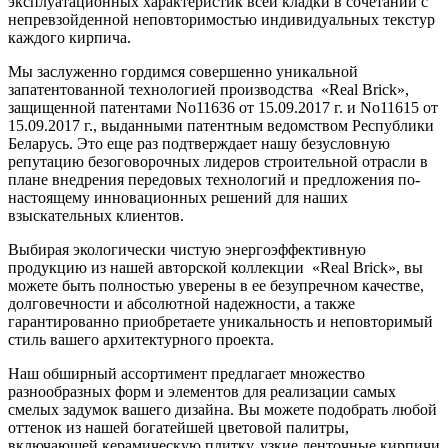
эксплуатационных характеристик всей кладки в сочетании с
непревзойденной неповторимостью индивидуальных текстур
каждого кирпича.
Мы заслуженно гордимся совершенно уникальной
запатентованной технологией производства «Real Brick»,
защищенной патентами No11636 от 15.09.2017 г. и No11615 от
15.09.2017 г., выданными патентным ведомством Республики
Беларусь. Это еще раз подтверждает нашу безусловную
репутацию безоговорочных лидеров строительной отрасли в
плане внедрения передовых технологий и предложения по-
настоящему инновационных решений для наших
взыскательных клиентов.
Выбирая экологически чистую энергоэффективную
продукцию из нашей авторской коллекции «Real Brick», вы
можете быть полностью уверены в ее безупречном качестве,
долговечности и абсолютной надежности, а также
гарантированно приобретаете уникальность и неповторимый
стиль вашего архитектурного проекта.
Наш обширный ассортимент предлагает множество
разнообразных форм и элементов для реализации самых
смелых задумок вашего дизайна. Вы можете подобрать любой
оттенок из нашей богатейшей цветовой палитры,
включающей керамическую плитку, узкие ленточные кирпичи