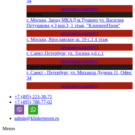
34
ПРОЛОЖИТЬ МАРШРУТ
Москва
г. Москва, Запад МКАД м.Тушино ул. Василия
Петушкова д.3 кор.3, 1 этаж, "КлинкерПром"
ПРОЛОЖИТЬ МАРШРУТ
г. Москва, Ярославское ш. 19 с.1 4 этаж
ПРОЛОЖИТЬ МАРШРУТ
г. Санкт-Петербург, ул. Тосина д.6 с.1
ПРОЛОЖИТЬ МАРШРУТ
Санкт-Петербург
г. Санкт - Петербург, ул. Михаила Дудина 11, Офис
34
ПРОЛОЖИТЬ МАРШРУТ
+7 (495) 223-38-71
+7 (495) 788-77-02
admin@klinkerprom.ru
Меню