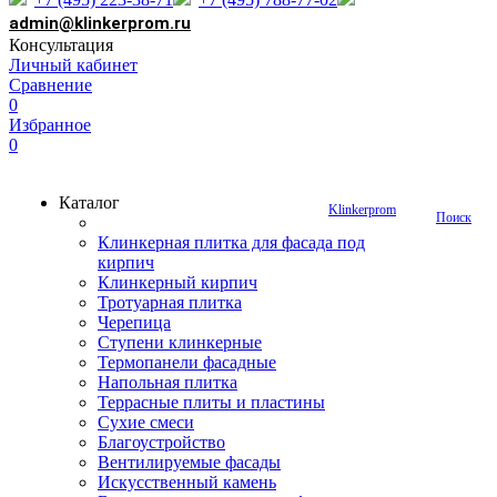
admin@klinkerprom.ru
Консультация
Личный кабинет
Сравнение
0
Избранное
0
Каталог
Klinkerprom
Поиск
Клинкерная плитка для фасада под
кирпич
Клинкерный кирпич
Тротуарная плитка
Черепица
Ступени клинкерные
Термопанели фасадные
Напольная плитка
Террасные плиты и пластины
Сухие смеси
Благоустройство
Вентилируемые фасады
Искусственный камень