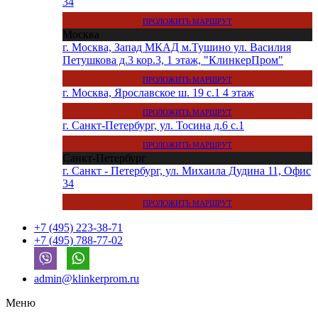
34
ПРОЛОЖИТЬ МАРШРУТ
Москва
г. Москва, Запад МКАД м.Тушино ул. Василия
Петушкова д.3 кор.3, 1 этаж, "КлинкерПром"
ПРОЛОЖИТЬ МАРШРУТ
г. Москва, Ярославское ш. 19 с.1 4 этаж
ПРОЛОЖИТЬ МАРШРУТ
г. Санкт-Петербург, ул. Тосина д.6 с.1
ПРОЛОЖИТЬ МАРШРУТ
Санкт-Петербург
г. Санкт - Петербург, ул. Михаила Дудина 11, Офис
34
ПРОЛОЖИТЬ МАРШРУТ
+7 (495) 223-38-71
+7 (495) 788-77-02
admin@klinkerprom.ru
Меню