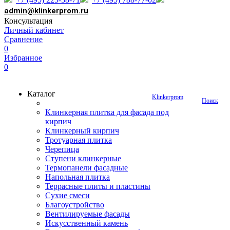
admin@klinkerprom.ru
Консультация
Личный кабинет
Сравнение
0
Избранное
0
Каталог
Klinkerprom
Поиск
Клинкерная плитка для фасада под
кирпич
Клинкерный кирпич
Тротуарная плитка
Черепица
Ступени клинкерные
Термопанели фасадные
Напольная плитка
Террасные плиты и пластины
Сухие смеси
Благоустройство
Вентилируемые фасады
Искусственный камень