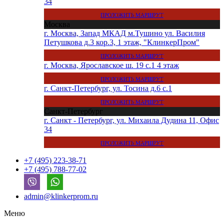
34
ПРОЛОЖИТЬ МАРШРУТ
Москва
г. Москва, Запад МКАД м.Тушино ул. Василия
Петушкова д.3 кор.3, 1 этаж, "КлинкерПром"
ПРОЛОЖИТЬ МАРШРУТ
г. Москва, Ярославское ш. 19 с.1 4 этаж
ПРОЛОЖИТЬ МАРШРУТ
г. Санкт-Петербург, ул. Тосина д.6 с.1
ПРОЛОЖИТЬ МАРШРУТ
Санкт-Петербург
г. Санкт - Петербург, ул. Михаила Дудина 11, Офис
34
ПРОЛОЖИТЬ МАРШРУТ
+7 (495) 223-38-71
+7 (495) 788-77-02
admin@klinkerprom.ru
Меню