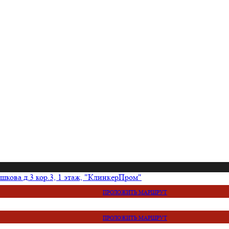
кова д.3 кор.3, 1 этаж, "КлинкерПром"
ПРОЛОЖИТЬ МАРШРУТ
ПРОЛОЖИТЬ МАРШРУТ