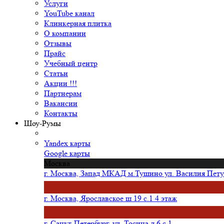
Услуги
YouTube канал
Клинкерная плитка
О компании
Отзывы
Прайс
Учебный центр
Статьи
Акции !!!
Партнерам
Вакансии
Контакты
Шоу-Румы
Yandex карты
Google карты
Москва
г. Москва, Запад МКАД м.Тушино ул. Василия Петуш
г. Москва, Ярославское ш 19 с.1 4 этаж
г. Санкт-Петербург, ул. Тосина д.6 с.1