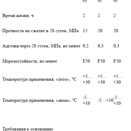
6)
6)
6)
Время жизни, ч
2
2
2
Прочность на сжатие в 28 суток, МПа
15
20
20
Адгезия через 28 суток, МПа, не менее
0,2
0,3
0,3
Морозостойкость, не менее
F50
F50
F50
+5…
+5…
+5…
Температура применения, «лето», °С
+30
+30
+30
-5…
-5…
Температура применения, «зима», °С
-5…+10
+10
+10
Требования к основанию: