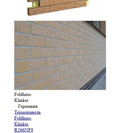
Feldhaus
Klinker
Германия
Термопанель
Feldhaus
Klinker
R266NF9