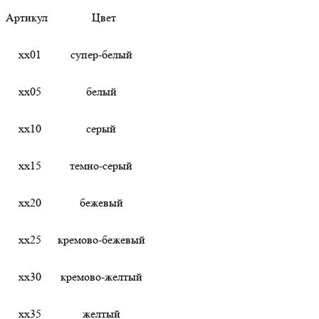
Артикул
Цвет
хх01
супер-белый
хх05
белый
хх10
серый
хх15
темно-серый
хх20
бежевый
хх25
кремово-бежевый
хх30
кремово-желтый
хх35
желтый