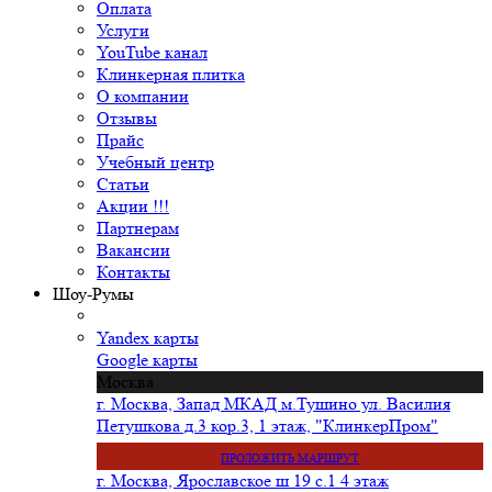
Оплата
Услуги
YouTube канал
Клинкерная плитка
О компании
Отзывы
Прайс
Учебный центр
Статьи
Акции !!!
Партнерам
Вакансии
Контакты
Шоу-Румы
Yandex карты
Google карты
Москва
г. Москва, Запад МКАД м.Тушино ул. Василия
Петушкова д.3 кор.3, 1 этаж, "КлинкерПром"
ПРОЛОЖИТЬ МАРШРУТ
г. Москва, Ярославское ш 19 с.1 4 этаж