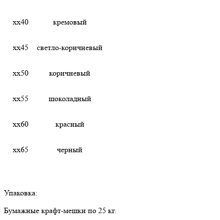
хх40
кремовый
хх45
светло-коричневый
хх50
коричневый
хх55
шоколадный
хх60
красный
хх65
черный
Упаковка:
Бумажные крафт-мешки по 25 кг.