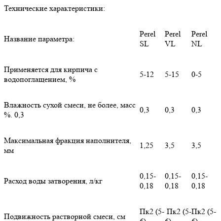
Технические характеристики:
Perel
Perel
Perel
Название параметра:
SL
VL
NL
Применяется для кирпича с
5-12
5-15
0-5
водопоглащением, %
Влажность сухой смеси, не более, масс
0,3
0,3
0,3
%. 0,3
Максимальная фракция наполнителя,
1,25
3,5
3,5
мм
0,15-
0,15-
0,15-
Расход воды затворения, л/кг
0,18
0,18
0,18
Пк2 (5-
Пк2 (5-
Пк2 (5-
Подвижность растворной смеси, см