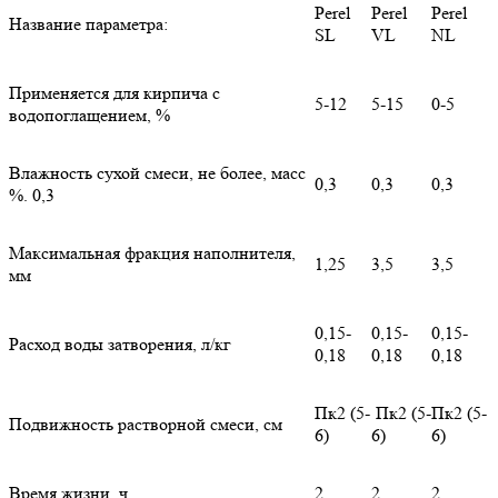
Perel
Perel
Perel
Название параметра:
SL
VL
NL
Применяется для кирпича с
5-12
5-15
0-5
водопоглащением, %
Влажность сухой смеси, не более, масс
0,3
0,3
0,3
%. 0,3
Максимальная фракция наполнителя,
1,25
3,5
3,5
мм
0,15-
0,15-
0,15-
Расход воды затворения, л/кг
0,18
0,18
0,18
Пк2 (5-
Пк2 (5-
Пк2 (5-
Подвижность растворной смеси, см
6)
6)
6)
Время жизни, ч
2
2
2