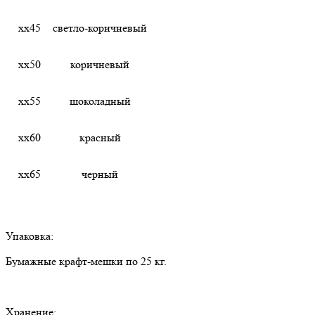
хх45
светло-коричневый
хх50
коричневый
хх55
шоколадный
хх60
красный
хх65
черный
Упаковка:
Бумажные крафт-мешки по 25 кг.
Хранение: