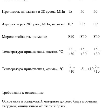
Прочность на сжатие в 28 суток, МПа
15
20
20
Адгезия через 28 суток, МПа, не менее
0,2
0,3
0,3
Морозостойкость, не менее
F50
F50
F50
+5…
+5…
+5…
Температура применения, «лето», °С
+30
+30
+30
-5…
-5…
Температура применения, «зима», °С
-5…+10
+10
+10
Требования к основанию:
Основание и кладочный материал должно быть прочным,
твёрдым, очищенным от пыли и грязи.