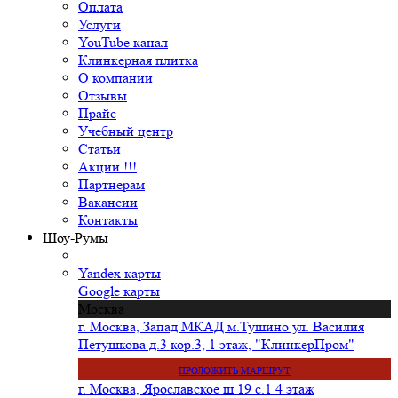
Оплата
Услуги
YouTube канал
Клинкерная плитка
О компании
Отзывы
Прайс
Учебный центр
Статьи
Акции !!!
Партнерам
Вакансии
Контакты
Шоу-Румы
Yandex карты
Google карты
Москва
г. Москва, Запад МКАД м.Тушино ул. Василия
Петушкова д.3 кор.3, 1 этаж, "КлинкерПром"
ПРОЛОЖИТЬ МАРШРУТ
г. Москва, Ярославское ш 19 с.1 4 этаж