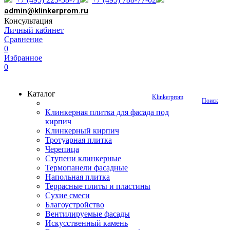
admin@klinkerprom.ru
Консультация
Личный кабинет
Сравнение
0
Избранное
0
Каталог
Klinkerprom
Поиск
Клинкерная плитка для фасада под
кирпич
Клинкерный кирпич
Тротуарная плитка
Черепица
Ступени клинкерные
Термопанели фасадные
Напольная плитка
Террасные плиты и пластины
Сухие смеси
Благоустройство
Вентилируемые фасады
Искусственный камень