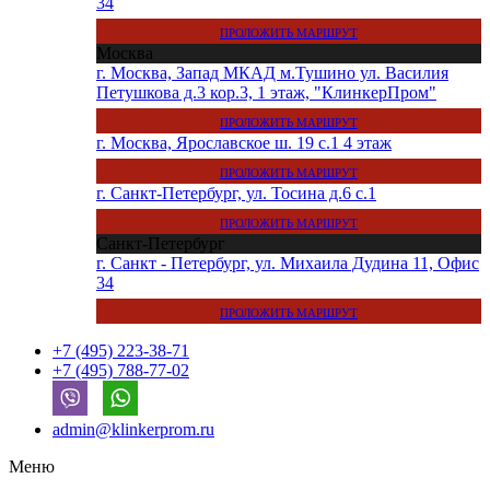
34
ПРОЛОЖИТЬ МАРШРУТ
Москва
г. Москва, Запад МКАД м.Тушино ул. Василия
Петушкова д.3 кор.3, 1 этаж, "КлинкерПром"
ПРОЛОЖИТЬ МАРШРУТ
г. Москва, Ярославское ш. 19 с.1 4 этаж
ПРОЛОЖИТЬ МАРШРУТ
г. Санкт-Петербург, ул. Тосина д.6 с.1
ПРОЛОЖИТЬ МАРШРУТ
Санкт-Петербург
г. Санкт - Петербург, ул. Михаила Дудина 11, Офис
34
ПРОЛОЖИТЬ МАРШРУТ
+7 (495) 223-38-71
+7 (495) 788-77-02
admin@klinkerprom.ru
Меню