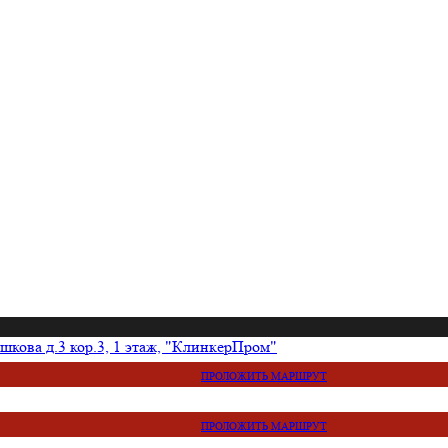
кова д.3 кор.3, 1 этаж, "КлинкерПром"
ПРОЛОЖИТЬ МАРШРУТ
ПРОЛОЖИТЬ МАРШРУТ