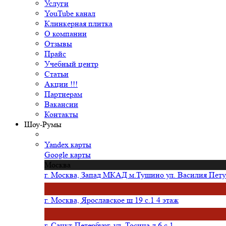
Услуги
YouTube канал
Клинкерная плитка
О компании
Отзывы
Прайс
Учебный центр
Статьи
Акции !!!
Партнерам
Вакансии
Контакты
Шоу-Румы
Yandex карты
Google карты
Москва
г. Москва, Запад МКАД м.Тушино ул. Василия Петуш
г. Москва, Ярославское ш 19 с.1 4 этаж
г. Санкт-Петербург, ул. Тосина д.6 с.1