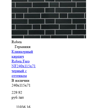
Roben
Германия
Клинкерный
кирпич
Roben Faro
NF240x115x71
черный с
оттенком
В наличии
240x115x71
229.92
руб./шт
11036.16