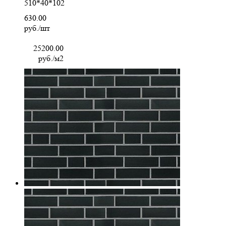
510*40*102
630.00
руб./шт
25200.00
руб./м2