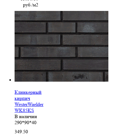
руб./м2
-
Клинкерный
кирпич
WesterWaelder
WK85KS
В наличии
290*90*40
349.50