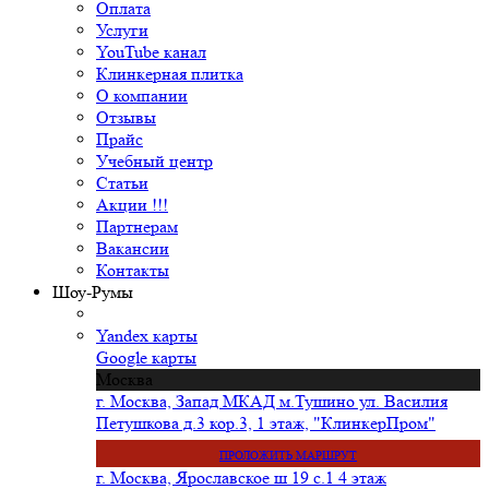
Оплата
Услуги
YouTube канал
Клинкерная плитка
О компании
Отзывы
Прайс
Учебный центр
Статьи
Акции !!!
Партнерам
Вакансии
Контакты
Шоу-Румы
Yandex карты
Google карты
Москва
г. Москва, Запад МКАД м.Тушино ул. Василия
Петушкова д.3 кор.3, 1 этаж, "КлинкерПром"
ПРОЛОЖИТЬ МАРШРУТ
г. Москва, Ярославское ш 19 с.1 4 этаж