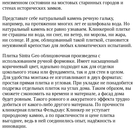
неизменном состоянии на мостовых старинных городов и
стенах исторических замков.
Представьте себе натуральный камень речную гальку,
например, на протяжении многих лет ее шлифовала вода. Но
натуральный камень все равно узнаваем. Клинкерной плитке
не страшны ни вода, ни снег, ни ветер, ни морозы, ни жара,
ни солнце. И дом, облицованный такой плиткой, становится
неуязвимой крепостью для любых климатических испытаний.
Плитка Sintra Geo облицовочная произведена с
использованием ручной формовки. Имеет насыщенный
коричневый цвет, идеально подходит как для отделки
цокольного этажа или фундамента, так и для стен в целом.
Для удобства монтажа ее изготавливают в двух форматах:
простая прямая плитка и угловая. При укладке не понадобится
подрезка отдельных плиток на углах дома. Таким образом, вы
сможете сэкономить на времени и материале, а фасад дома
будет ровным. Такого ровного и аккуратного эффекта трудно
добиться от какого-либо другого материала. По прочности
клинкерная плитка Фельдхаус Клинкер не уступает
природному камню, а по практичности и цене плитка
выгоднее, ведь в ней соединились опыт, надёжность и
инновации.