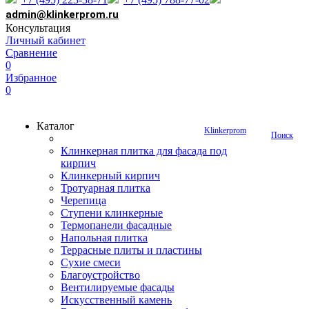
admin@klinkerprom.ru
Консультация
Личный кабинет
Сравнение
0
Избранное
0
Каталог
Klinkerprom
Поиск
Клинкерная плитка для фасада под
кирпич
Клинкерный кирпич
Тротуарная плитка
Черепица
Ступени клинкерные
Термопанели фасадные
Напольная плитка
Террасные плиты и пластины
Сухие смеси
Благоустройство
Вентилируемые фасады
Искусственный камень