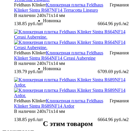
Feldhaus Klinker
Клинкерная плитка Feldhaus
Германия
Klinker Sintra R687NF14 Terracotta Linguro
В наличии
240х71х14 мм
Новинка
138.85
руб./шт
6664.96
руб./м2
Feldhaus Klinker
Клинкерная плитка Feldhaus
Германия
Klinker Sintra R664NF14 Cerasi Aubergine
В наличии
240х71х14 мм
Новинка
139.79
руб./шт
6709.69
руб./м2
Feldhaus Klinker
Клинкерная плитка Feldhaus
Германия
Klinker Sintra R689NF14 Ardor
В наличии
240x71x14 мм
138.85
руб./шт
6664.96
руб./м2
С этим товаром