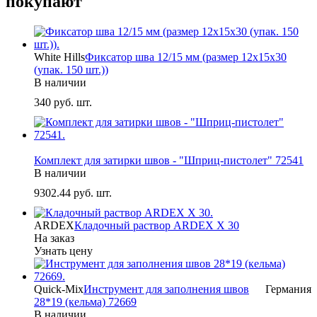
покупают
White Hills
Фиксатор шва 12/15 мм (размер 12х15х30
(упак. 150 шт.))
В наличии
340
руб. шт.
-
Комплект для затирки швов - "Шприц-пистолет" 72541
В наличии
9302.44
руб. шт.
ARDEX
Кладочный раствор ARDEX X 30
На заказ
Узнать цену
Quick-Mix
Инструмент для заполнения швов
Германия
28*19 (кельма) 72669
В наличии