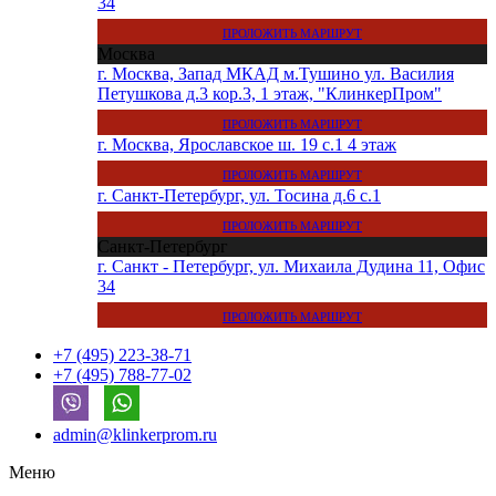
34
ПРОЛОЖИТЬ МАРШРУТ
Москва
г. Москва, Запад МКАД м.Тушино ул. Василия
Петушкова д.3 кор.3, 1 этаж, "КлинкерПром"
ПРОЛОЖИТЬ МАРШРУТ
г. Москва, Ярославское ш. 19 с.1 4 этаж
ПРОЛОЖИТЬ МАРШРУТ
г. Санкт-Петербург, ул. Тосина д.6 с.1
ПРОЛОЖИТЬ МАРШРУТ
Санкт-Петербург
г. Санкт - Петербург, ул. Михаила Дудина 11, Офис
34
ПРОЛОЖИТЬ МАРШРУТ
+7 (495) 223-38-71
+7 (495) 788-77-02
admin@klinkerprom.ru
Меню