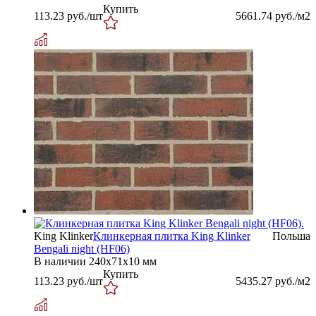
Купить
113.23
руб./шт
5661.74
руб./м2
King Klinker
Клинкерная плитка King Klinker
Польша
Bengali night (HF06)
В наличии
240х71х10 мм
Купить
113.23
руб./шт
5435.27
руб./м2