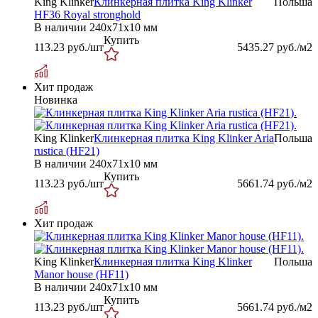
King Klinker
Клинкерная плитка King Klinker
Польша
HF36 Royal stronghold
В наличии
240x71x10 мм
Купить
113.23
руб./шт
5435.27
руб./м2
Хит продаж
Новинка
King Klinker
Клинкерная плитка King Klinker Aria
Польша
rustica (HF21)
В наличии
240х71х10 мм
Купить
113.23
руб./шт
5661.74
руб./м2
Хит продаж
King Klinker
Клинкерная плитка King Klinker
Польша
Manor house (HF11)
В наличии
240х71х10 мм
Купить
113.23
руб./шт
5661.74
руб./м2