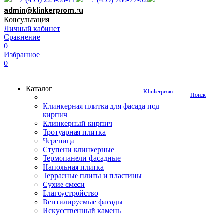
admin@klinkerprom.ru
Консультация
Личный кабинет
Сравнение
0
Избранное
0
Каталог
Klinkerprom
Поиск
Клинкерная плитка для фасада под
кирпич
Клинкерный кирпич
Тротуарная плитка
Черепица
Ступени клинкерные
Термопанели фасадные
Напольная плитка
Террасные плиты и пластины
Сухие смеси
Благоустройство
Вентилируемые фасады
Искусственный камень