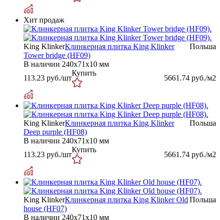
Хит продаж
King Klinker
Клинкерная плитка King Klinker
Польша
Tower bridge (HF09)
В наличии
240х71х10 мм
Купить
113.23
руб./шт
5661.74
руб./м2
King Klinker
Клинкерная плитка King Klinker
Польша
Deep purple (HF08)
В наличии
240х71х10 мм
Купить
113.23
руб./шт
5661.74
руб./м2
King Klinker
Клинкерная плитка King Klinker Old
Польша
house (HF07)
В наличии
240х71х10 мм