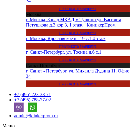
34
ПРОЛОЖИТЬ МАРШРУТ
Москва
г. Москва, Запад МКАД м.Тушино ул. Василия
Петушкова д.3 кор.3, 1 этаж, "КлинкерПром"
ПРОЛОЖИТЬ МАРШРУТ
г. Москва, Ярославское ш. 19 с.1 4 этаж
ПРОЛОЖИТЬ МАРШРУТ
г. Санкт-Петербург, ул. Тосина д.6 с.1
ПРОЛОЖИТЬ МАРШРУТ
Санкт-Петербург
г. Санкт - Петербург, ул. Михаила Дудина 11, Офис
34
ПРОЛОЖИТЬ МАРШРУТ
+7 (495) 223-38-71
+7 (495) 788-77-02
admin@klinkerprom.ru
Меню