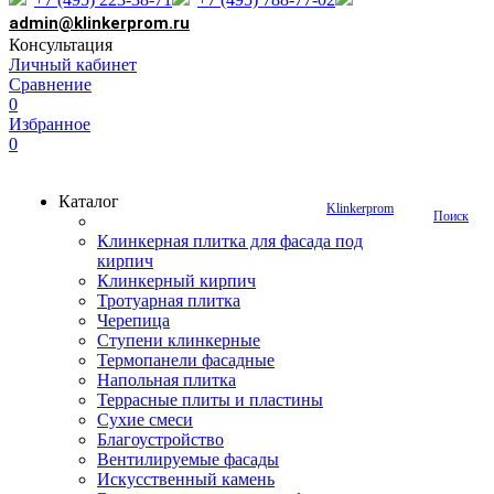
admin@klinkerprom.ru
Консультация
Личный кабинет
Сравнение
0
Избранное
0
Каталог
Klinkerprom
Поиск
Клинкерная плитка для фасада под
кирпич
Клинкерный кирпич
Тротуарная плитка
Черепица
Ступени клинкерные
Термопанели фасадные
Напольная плитка
Террасные плиты и пластины
Сухие смеси
Благоустройство
Вентилируемые фасады
Искусственный камень