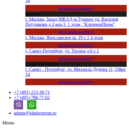
34
ПРОЛОЖИТЬ МАРШРУТ
Москва
г. Москва, Запад МКАД м.Тушино ул. Василия
Петушкова д.3 кор.3, 1 этаж, "КлинкерПром"
ПРОЛОЖИТЬ МАРШРУТ
г. Москва, Ярославское ш. 19 с.1 4 этаж
ПРОЛОЖИТЬ МАРШРУТ
г. Санкт-Петербург, ул. Тосина д.6 с.1
ПРОЛОЖИТЬ МАРШРУТ
Санкт-Петербург
г. Санкт - Петербург, ул. Михаила Дудина 11, Офис
34
ПРОЛОЖИТЬ МАРШРУТ
+7 (495) 223-38-71
+7 (495) 788-77-02
admin@klinkerprom.ru
Меню