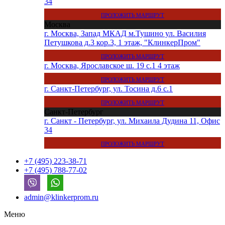
34
ПРОЛОЖИТЬ МАРШРУТ
Москва
г. Москва, Запад МКАД м.Тушино ул. Василия
Петушкова д.3 кор.3, 1 этаж, "КлинкерПром"
ПРОЛОЖИТЬ МАРШРУТ
г. Москва, Ярославское ш. 19 с.1 4 этаж
ПРОЛОЖИТЬ МАРШРУТ
г. Санкт-Петербург, ул. Тосина д.6 с.1
ПРОЛОЖИТЬ МАРШРУТ
Санкт-Петербург
г. Санкт - Петербург, ул. Михаила Дудина 11, Офис
34
ПРОЛОЖИТЬ МАРШРУТ
+7 (495) 223-38-71
+7 (495) 788-77-02
admin@klinkerprom.ru
Меню