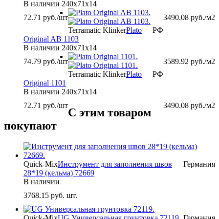
В наличии
240х71х14
72.71
руб./шт
3490.08
руб./м2
Terramatic Klinker
Plato
РФ
Original AB 1103
В наличии
240х71х14
74.79
руб./шт
3589.92
руб./м2
Terramatic Klinker
Plato
РФ
Original 1101
В наличии
240х71х14
72.71
руб./шт
3490.08
руб./м2
С этим товаром
покупают
Quick-Mix
Инструмент для заполнения швов
Германия
28*19 (кельма) 72669
В наличии
3768.15
руб. шт.
Quick-Mix
UG Универсальная грунтовка 72119
Германия