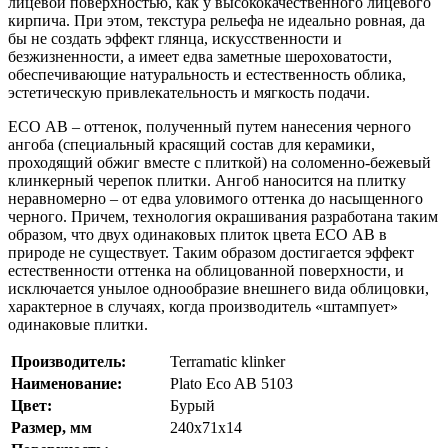
лицевой поверхностью, как у высококачественного лицевого
кирпича. При этом, текстура рельефа не идеально ровная, да
бы не создать эффект глянца, искусственности и
безжизненности, а имеет едва заметные шероховатости,
обеспечивающие натуральность и естественность облика,
эстетическую привлекательность и мягкость подачи.
ЕСО AВ – оттенок, полученный путем нанесения черного
ангоба (специальный красящий состав для керамики,
проходящий обжиг вместе с плиткой) на соломенно-бежевый
клинкерный черепок плитки. Ангоб наносится на плитку
неравномерно – от едва уловимого оттенка до насыщенного
черного. Причем, технология окрашивания разработана таким
образом, что двух одинаковых плиток цвета ЕСО AВ в
природе не существует. Таким образом достигается эффект
естественности оттенка на облицованной поверхности, и
исключается унылое однообразие внешнего вида облицовки,
характерное в случаях, когда производитель «штампует»
одинаковые плитки.
Производитель:
Terramatic klinker
Наименование:
Plato Eco AB 5103
Цвет:
Бурый
Размер, мм
240х71х14