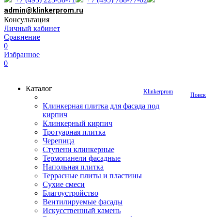
admin@klinkerprom.ru
Консультация
Личный кабинет
Сравнение
0
Избранное
0
Каталог
Klinkerprom
Поиск
Клинкерная плитка для фасада под
кирпич
Клинкерный кирпич
Тротуарная плитка
Черепица
Ступени клинкерные
Термопанели фасадные
Напольная плитка
Террасные плиты и пластины
Сухие смеси
Благоустройство
Вентилируемые фасады
Искусственный камень