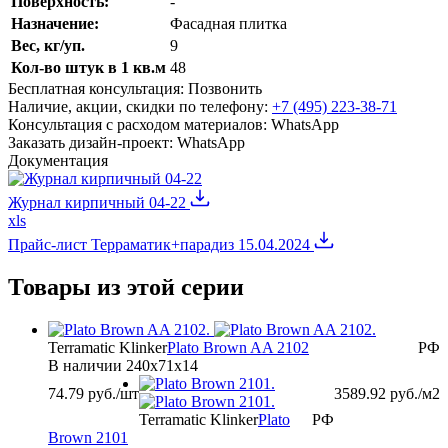
Поверхность:
-
Назначение
:
Фасадная плитка
Вес, кг/уп.
9
Кол-во штук в 1 кв.м
48
Бесплатная консультация:
Позвонить
Наличие, акции, скидки по телефону:
+7 (495) 223-38-71
Консультация с расходом материалов:
WhatsApp
Заказать дизайн-проект:
WhatsApp
Документация
Журнал кирпичный 04-22
xls
Прайс-лист Терраматик+парадиз 15.04.2024
Товары из этой серии
Terramatic Klinker
Plato Brown AA 2102
РФ
В наличии
240х71х14
74.79
руб./шт
3589.92
руб./м2
Terramatic Klinker
Plato
РФ
Brown 2101