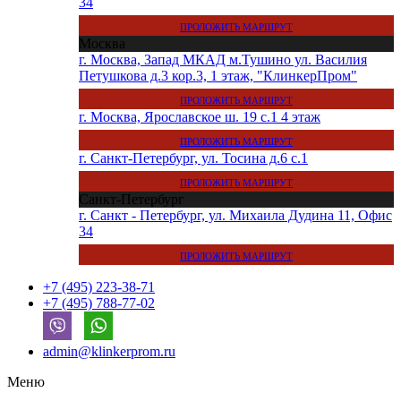
34
ПРОЛОЖИТЬ МАРШРУТ
Москва
г. Москва, Запад МКАД м.Тушино ул. Василия
Петушкова д.3 кор.3, 1 этаж, "КлинкерПром"
ПРОЛОЖИТЬ МАРШРУТ
г. Москва, Ярославское ш. 19 с.1 4 этаж
ПРОЛОЖИТЬ МАРШРУТ
г. Санкт-Петербург, ул. Тосина д.6 с.1
ПРОЛОЖИТЬ МАРШРУТ
Санкт-Петербург
г. Санкт - Петербург, ул. Михаила Дудина 11, Офис
34
ПРОЛОЖИТЬ МАРШРУТ
+7 (495) 223-38-71
+7 (495) 788-77-02
admin@klinkerprom.ru
Меню