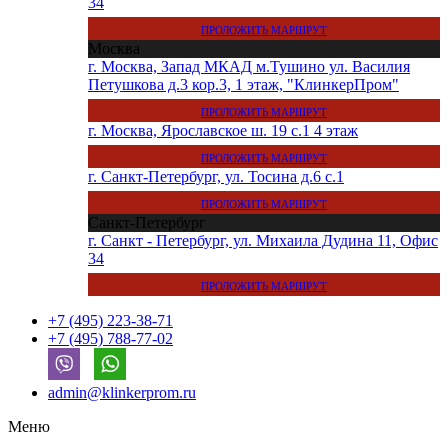
34
ПРОЛОЖИТЬ МАРШРУТ
Москва
г. Москва, Запад МКАД м.Тушино ул. Василия
Петушкова д.3 кор.3, 1 этаж, "КлинкерПром"
ПРОЛОЖИТЬ МАРШРУТ
г. Москва, Ярославское ш. 19 с.1 4 этаж
ПРОЛОЖИТЬ МАРШРУТ
г. Санкт-Петербург, ул. Тосина д.6 с.1
ПРОЛОЖИТЬ МАРШРУТ
Санкт-Петербург
г. Санкт - Петербург, ул. Михаила Дудина 11, Офис
34
ПРОЛОЖИТЬ МАРШРУТ
+7 (495) 223-38-71
+7 (495) 788-77-02
admin@klinkerprom.ru
Меню