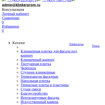
admin@klinkerprom.ru
Консультация
Личный кабинет
Сравнение
0
Избранное
0
Каталог
Klinkerprom
Поиск
Клинкерная плитка для фасада под
кирпич
Клинкерный кирпич
Тротуарная плитка
Черепица
Ступени клинкерные
Термопанели фасадные
Напольная плитка
Террасные плиты и пластины
Сухие смеси
Благоустройство
Вентилируемые фасады
Искусственный камень