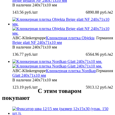
Beige genarbt NF 240x71x10 мм
В наличии
240x71x10 мм
143.56
руб./шт
6890.88
руб./м2
ABC-Klinkergruppe
Клинкерная плитка Objekta
Германия
Beige glatt NF 240x71x10 мм
В наличии
240x71x10 мм
136.77
руб./шт
6564.96
руб./м2
ABC-Klinkergruppe
Клинкерная плитка Nordkap
Германия
Glatt 240х71х10 мм
В наличии
240х71х10 мм
123.19
руб./шт
5913.12
руб./м2
С этим товаром
покупают