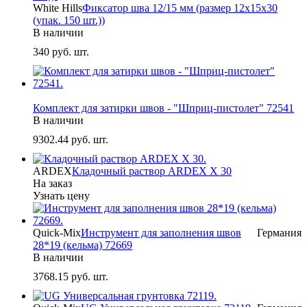
White Hills
Фиксатор шва 12/15 мм (размер 12х15х30
(упак. 150 шт.))
В наличии
340
руб. шт.
-
Комплект для затирки швов - "Шприц-пистолет" 72541
В наличии
9302.44
руб. шт.
ARDEX
Кладочный раствор ARDEX X 30
На заказ
Узнать цену
Quick-Mix
Инструмент для заполнения швов
Германия
28*19 (кельма) 72669
В наличии
3768.15
руб. шт.