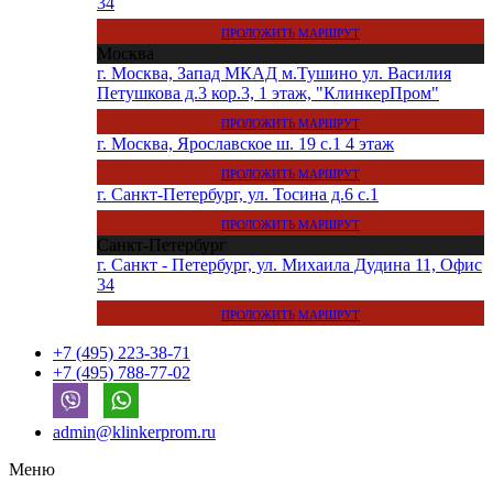
34
ПРОЛОЖИТЬ МАРШРУТ
Москва
г. Москва, Запад МКАД м.Тушино ул. Василия
Петушкова д.3 кор.3, 1 этаж, "КлинкерПром"
ПРОЛОЖИТЬ МАРШРУТ
г. Москва, Ярославское ш. 19 с.1 4 этаж
ПРОЛОЖИТЬ МАРШРУТ
г. Санкт-Петербург, ул. Тосина д.6 с.1
ПРОЛОЖИТЬ МАРШРУТ
Санкт-Петербург
г. Санкт - Петербург, ул. Михаила Дудина 11, Офис
34
ПРОЛОЖИТЬ МАРШРУТ
+7 (495) 223-38-71
+7 (495) 788-77-02
admin@klinkerprom.ru
Меню