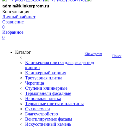
admin@klinkerprom.ru
Консультация
Личный кабинет
Сравнение
0
Избранное
0
Каталог
Klinkerprom
Поиск
Клинкерная плитка для фасада под
кирпич
Клинкерный кирпич
Тротуарная плитка
Черепица
Ступени клинкерные
Термопанели фасадные
Напольная плитка
Террасные плиты и пластины
Сухие смеси
Благоустройство
Вентилируемые фасады
Искусственный камень