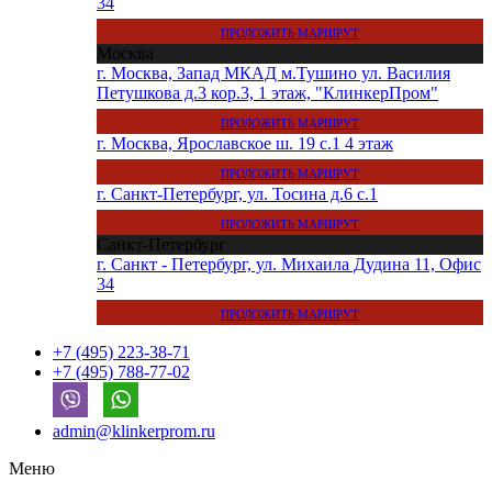
34
ПРОЛОЖИТЬ МАРШРУТ
Москва
г. Москва, Запад МКАД м.Тушино ул. Василия
Петушкова д.3 кор.3, 1 этаж, "КлинкерПром"
ПРОЛОЖИТЬ МАРШРУТ
г. Москва, Ярославское ш. 19 с.1 4 этаж
ПРОЛОЖИТЬ МАРШРУТ
г. Санкт-Петербург, ул. Тосина д.6 с.1
ПРОЛОЖИТЬ МАРШРУТ
Санкт-Петербург
г. Санкт - Петербург, ул. Михаила Дудина 11, Офис
34
ПРОЛОЖИТЬ МАРШРУТ
+7 (495) 223-38-71
+7 (495) 788-77-02
admin@klinkerprom.ru
Меню