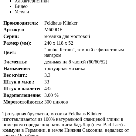
Характеристики
Видео
Услуги
Производитель:
Feldhaus Klinker
Артикул:
M609DF
Серия:
мозаика для мостовой
Размер (мм):
240 x 118 x 52
"umbra ferrum", темный с фиолетовым
Цвет:
нагаром
Элементы:
делимая на 8 частей (60/60/52)
Назначение:
тротуарная мозаика
Вес кг/шт.:
3,3
Штук в м.кв.:
33
Штук в паллете:
432
Водопоглощение:
3.00
%
Морозостойкость:
300 циклов
Тротуарная брусчатка, мозаика Feldhaus Klinker
изготавливается из 100% натуральной сланцевой глины в
немецком городке под названием Бад-Лар (нем. Bad Laer) -
коммуна в Германии, в земле Нижняя Саксония, недалеко от
города Оснабрюк.