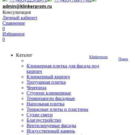
admin@klinkerprom.ru
Консультация
Личный кабинет
Сравнение
0
Избранное
0
Каталог
Klinkerprom
Поиск
Клинкерная плитка для фасада под
кирпич
Клинкерный кирпич
Тротуарная плитка
Черепица
Ступени клинкерные
Термопанели фасадные
Напольная плитка
Террасные плиты и пластины
Сухие смеси
Благоустройство
Вентилируемые фасады
Искусственный камень