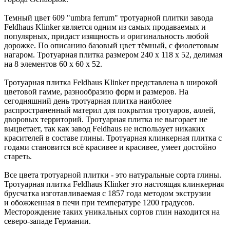
Темный цвет 609 "umbra ferrum" тротуарной плитки завода
Feldhaus Klinker является одним из самых продаваемых и
популярных, придаст изящность и оригинальность любой
дорожке. По описанию базовый цвет тёмный, с фиолетовым
нагаром. Тротуарная плитка размером 240 х 118 х 52, делимая
на 8 элементов 60 х 60 х 52.
Тротуарная плитка Feldhaus Klinker представлена в широкой
цветовой гамме, разнообразию форм и размеров. На
сегодняшний день тротуарная плитка наиболее
распространенный материл для покрытия тротуаров, аллей,
дворовых территорий. Тротуарная плитка не выгорает не
выцветает, так как завод Feldhaus не использует никаких
красителей в составе глины. Тротуарная клинкерная плитка с
годами становится всё красивее и красивее, умеет достойно
стареть.
Все цвета тротуарной плитки - это натуральные сорта глины.
Тротуарная плитка Feldhaus Klinker это настоящая клинкерная
брусчатка изготавливаемая с 1857 года методом экструзии
и обожженная в печи при температуре 1200 градусов.
Месторождение таких уникальных сортов глин находится на
северо-западе Германии.