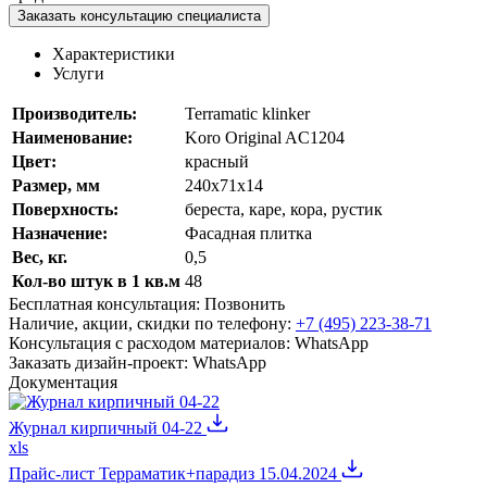
Заказать консультацию специалиста
Характеристики
Услуги
Производитель:
Terramatic klinker
Наименование:
Koro Original AC1204
Цвет:
красный
Размер, мм
240х71х14
Поверхность:
береста, каре, кора, рустик
Назначение
:
Фасадная плитка
Вес, кг.
0,5
Кол-во штук в 1 кв.м
48
Бесплатная консультация:
Позвонить
Наличие, акции, скидки по телефону:
+7 (495) 223-38-71
Консультация с расходом материалов:
WhatsApp
Заказать дизайн-проект:
WhatsApp
Документация
Журнал кирпичный 04-22
xls
Прайс-лист Терраматик+парадиз 15.04.2024