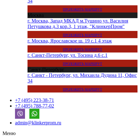
34
ПРОЛОЖИТЬ МАРШРУТ
Москва
г. Москва, Запад МКАД м.Тушино ул. Василия
Петушкова д.3 кор.3, 1 этаж, "КлинкерПром"
ПРОЛОЖИТЬ МАРШРУТ
г. Москва, Ярославское ш. 19 с.1 4 этаж
ПРОЛОЖИТЬ МАРШРУТ
г. Санкт-Петербург, ул. Тосина д.6 с.1
ПРОЛОЖИТЬ МАРШРУТ
Санкт-Петербург
г. Санкт - Петербург, ул. Михаила Дудина 11, Офис
34
ПРОЛОЖИТЬ МАРШРУТ
+7 (495) 223-38-71
+7 (495) 788-77-02
admin@klinkerprom.ru
Меню