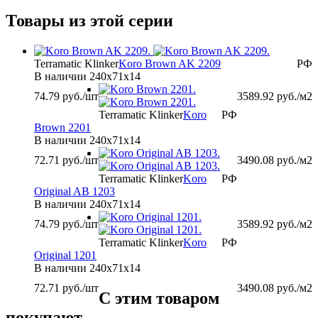
Товары из этой серии
Terramatic Klinker
Koro Brown AK 2209
РФ
В наличии
240х71х14
74.79
руб./шт
3589.92
руб./м2
Terramatic Klinker
Koro
РФ
Brown 2201
В наличии
240х71х14
72.71
руб./шт
3490.08
руб./м2
Terramatic Klinker
Koro
РФ
Original AB 1203
В наличии
240х71х14
74.79
руб./шт
3589.92
руб./м2
Terramatic Klinker
Koro
РФ
Original 1201
В наличии
240х71х14
72.71
руб./шт
3490.08
руб./м2
С этим товаром
покупают