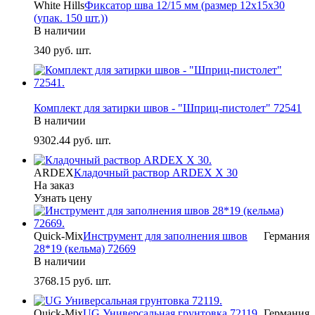
White Hills
Фиксатор шва 12/15 мм (размер 12х15х30
(упак. 150 шт.))
В наличии
340
руб. шт.
-
Комплект для затирки швов - "Шприц-пистолет" 72541
В наличии
9302.44
руб. шт.
ARDEX
Кладочный раствор ARDEX X 30
На заказ
Узнать цену
Quick-Mix
Инструмент для заполнения швов
Германия
28*19 (кельма) 72669
В наличии
3768.15
руб. шт.
Quick-Mix
UG Универсальная грунтовка 72119
Германия