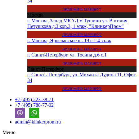
34
ПРОЛОЖИТЬ МАРШРУТ
Москва
г. Москва, Запад МКАД м.Тушино ул. Василия
Петушкова д.3 кор.3, 1 этаж, "КлинкерПром"
ПРОЛОЖИТЬ МАРШРУТ
г. Москва, Ярославское ш. 19 с.1 4 этаж
ПРОЛОЖИТЬ МАРШРУТ
г. Санкт-Петербург, ул. Тосина д.6 с.1
ПРОЛОЖИТЬ МАРШРУТ
Санкт-Петербург
г. Санкт - Петербург, ул. Михаила Дудина 11, Офис
34
ПРОЛОЖИТЬ МАРШРУТ
+7 (495) 223-38-71
+7 (495) 788-77-02
admin@klinkerprom.ru
Меню