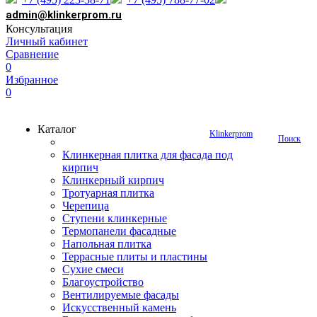
admin@klinkerprom.ru
Консультация
Личный кабинет
Сравнение
0
Избранное
0
Каталог
Klinkerprom
Поиск
Клинкерная плитка для фасада под
кирпич
Клинкерный кирпич
Тротуарная плитка
Черепица
Ступени клинкерные
Термопанели фасадные
Напольная плитка
Террасные плиты и пластины
Сухие смеси
Благоустройство
Вентилируемые фасады
Искусственный камень