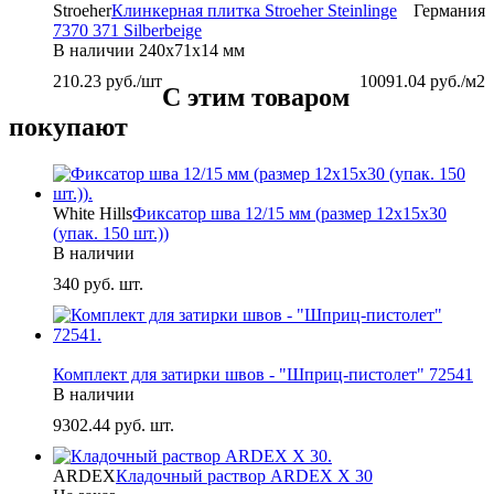
Stroeher
Клинкерная плитка Stroeher Steinlinge
Германия
7370 371 Silberbeige
В наличии
240х71х14 мм
210.23
руб./шт
10091.04
руб./м2
С этим товаром
покупают
White Hills
Фиксатор шва 12/15 мм (размер 12х15х30
(упак. 150 шт.))
В наличии
340
руб. шт.
-
Комплект для затирки швов - "Шприц-пистолет" 72541
В наличии
9302.44
руб. шт.
ARDEX
Кладочный раствор ARDEX X 30