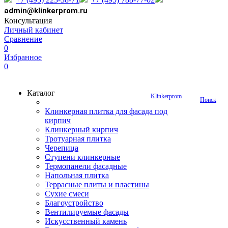
admin@klinkerprom.ru
Консультация
Личный кабинет
Сравнение
0
Избранное
0
Каталог
Klinkerprom
Поиск
Клинкерная плитка для фасада под
кирпич
Клинкерный кирпич
Тротуарная плитка
Черепица
Ступени клинкерные
Термопанели фасадные
Напольная плитка
Террасные плиты и пластины
Сухие смеси
Благоустройство
Вентилируемые фасады
Искусственный камень