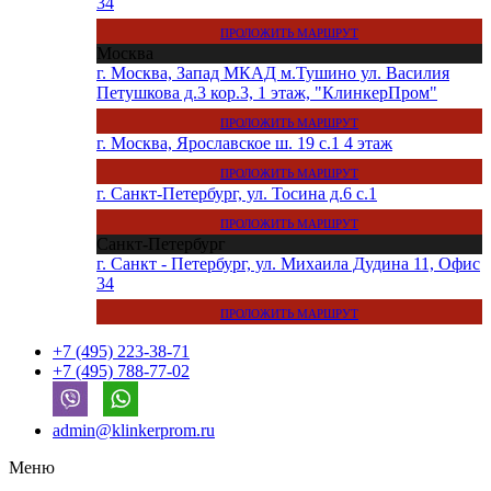
34
ПРОЛОЖИТЬ МАРШРУТ
Москва
г. Москва, Запад МКАД м.Тушино ул. Василия
Петушкова д.3 кор.3, 1 этаж, "КлинкерПром"
ПРОЛОЖИТЬ МАРШРУТ
г. Москва, Ярославское ш. 19 с.1 4 этаж
ПРОЛОЖИТЬ МАРШРУТ
г. Санкт-Петербург, ул. Тосина д.6 с.1
ПРОЛОЖИТЬ МАРШРУТ
Санкт-Петербург
г. Санкт - Петербург, ул. Михаила Дудина 11, Офис
34
ПРОЛОЖИТЬ МАРШРУТ
+7 (495) 223-38-71
+7 (495) 788-77-02
admin@klinkerprom.ru
Меню