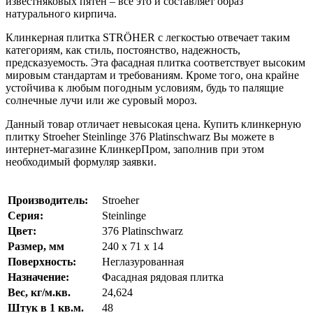
известняковых пятен – все это и составляет образ
натурального кирпича.
Клинкерная плитка STRÖHER с легкостью отвечает таким
категориям, как стиль, постоянство, надежность,
предсказуемость. Эта фасадная плитка соответствует высоким
мировым стандартам и требованиям. Кроме того, она крайне
устойчива к любым погодным условиям, будь то палящие
солнечные лучи или же суровый мороз.
Данный товар отличает невысокая цена. Купить клинкерную
плитку Stroeher Steinlinge 376 Platinschwarz Вы можете в
интернет-магазине КлинкерПром, заполнив при этом
необходимый формуляр заявки.
Производитель:
Stroeher
Серия:
Steinlinge
Цвет:
376 Platinschwarz
Размер, мм
240 х 71 х 14
Поверхность:
Неглазурованная
Назначение
:
Фасадная рядовая плитка
Вес, кг/м.кв.
24,624
Штук в 1 кв.м.
48