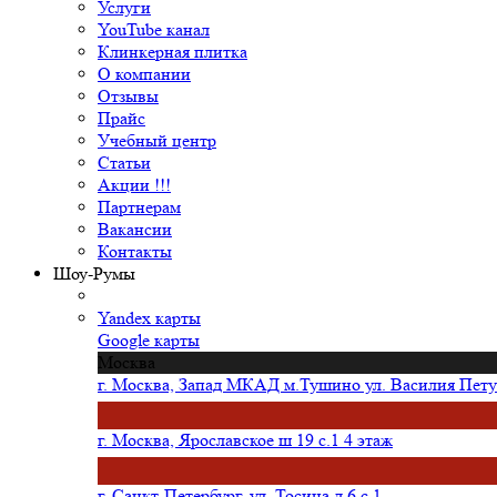
Услуги
YouTube канал
Клинкерная плитка
О компании
Отзывы
Прайс
Учебный центр
Статьи
Акции !!!
Партнерам
Вакансии
Контакты
Шоу-Румы
Yandex карты
Google карты
Москва
г. Москва, Запад МКАД м.Тушино ул. Василия Петуш
г. Москва, Ярославское ш 19 с.1 4 этаж
г. Санкт-Петербург, ул. Тосина д.6 с.1