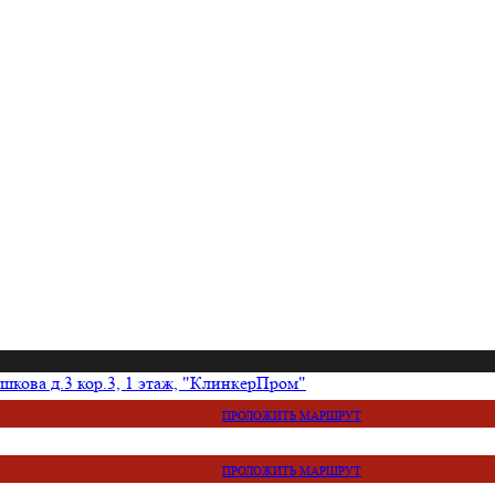
кова д.3 кор.3, 1 этаж, "КлинкерПром"
ПРОЛОЖИТЬ МАРШРУТ
ПРОЛОЖИТЬ МАРШРУТ