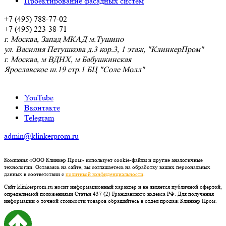
Проектирование фасадных систем
+7 (495) 788-77-02
+7 (495) 223-38-71
г. Москва, Запад МКАД м.Тушино
ул. Василия Петушкова д.3 кор.3, 1 этаж, "КлинкерПром"
г. Москва, м ВДНХ, м Бабушкинская
Ярославское ш.19 стр.1 БЦ "Соле Молл"
YouTube
Вконтакте
Telegram
admin@klinkerprom.ru
Компания «ООО Клинкер Пром» использует cookie-файлы и другие аналогичные
технологии. Оставаясь на сайте, вы соглашаетесь на обработку ваших персональных
данных в соответствии с
политикой конфиденциальности
.
Сайт klinkerprom.ru носит информационный характер и не является публичной офертой,
определяемой положениями Статьи 437 (2) Гражданского кодекса РФ. Для получения
информации о точной стоимости товаров обращайтесь в отдел продаж Клинкер Пром.