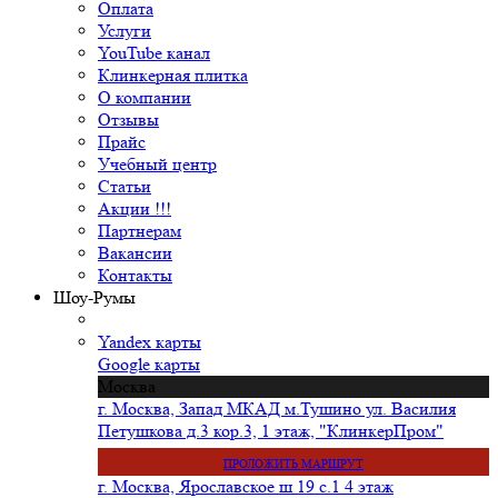
Оплата
Услуги
YouTube канал
Клинкерная плитка
О компании
Отзывы
Прайс
Учебный центр
Статьи
Акции !!!
Партнерам
Вакансии
Контакты
Шоу-Румы
Yandex карты
Google карты
Москва
г. Москва, Запад МКАД м.Тушино ул. Василия
Петушкова д.3 кор.3, 1 этаж, "КлинкерПром"
ПРОЛОЖИТЬ МАРШРУТ
г. Москва, Ярославское ш 19 с.1 4 этаж