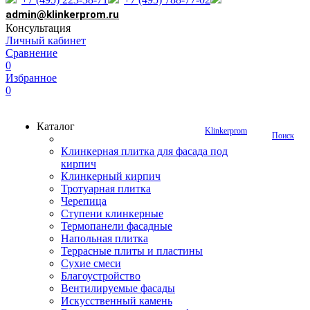
admin@klinkerprom.ru
Консультация
Личный кабинет
Сравнение
0
Избранное
0
Каталог
Klinkerprom
Поиск
Клинкерная плитка для фасада под
кирпич
Клинкерный кирпич
Тротуарная плитка
Черепица
Ступени клинкерные
Термопанели фасадные
Напольная плитка
Террасные плиты и пластины
Сухие смеси
Благоустройство
Вентилируемые фасады
Искусственный камень