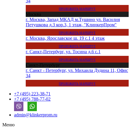
34
ПРОЛОЖИТЬ МАРШРУТ
Москва
г. Москва, Запад МКАД м.Тушино ул. Василия
Петушкова д.3 кор.3, 1 этаж, "КлинкерПром"
ПРОЛОЖИТЬ МАРШРУТ
г. Москва, Ярославское ш. 19 с.1 4 этаж
ПРОЛОЖИТЬ МАРШРУТ
г. Санкт-Петербург, ул. Тосина д.6 с.1
ПРОЛОЖИТЬ МАРШРУТ
Санкт-Петербург
г. Санкт - Петербург, ул. Михаила Дудина 11, Офис
34
ПРОЛОЖИТЬ МАРШРУТ
+7 (495) 223-38-71
+7 (495) 788-77-02
admin@klinkerprom.ru
Меню