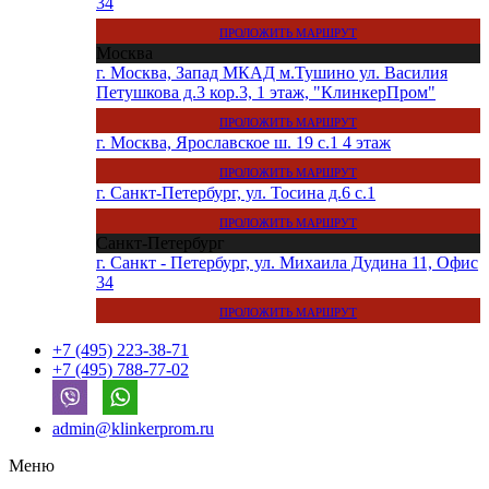
34
ПРОЛОЖИТЬ МАРШРУТ
Москва
г. Москва, Запад МКАД м.Тушино ул. Василия
Петушкова д.3 кор.3, 1 этаж, "КлинкерПром"
ПРОЛОЖИТЬ МАРШРУТ
г. Москва, Ярославское ш. 19 с.1 4 этаж
ПРОЛОЖИТЬ МАРШРУТ
г. Санкт-Петербург, ул. Тосина д.6 с.1
ПРОЛОЖИТЬ МАРШРУТ
Санкт-Петербург
г. Санкт - Петербург, ул. Михаила Дудина 11, Офис
34
ПРОЛОЖИТЬ МАРШРУТ
+7 (495) 223-38-71
+7 (495) 788-77-02
admin@klinkerprom.ru
Меню