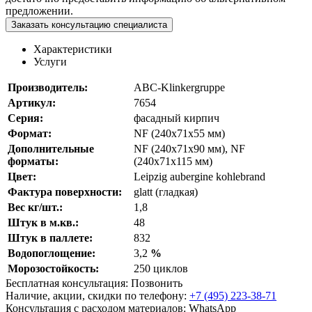
предложении.
Заказать консультацию специалиста
Характеристики
Услуги
Производитель:
ABC-Klinkergruppe
Артикул:
7654
Серия:
фасадный кирпич
Формат:
NF (240х71х55 мм)
Дополнительные
NF (240x71x90 мм), NF
форматы:
(240х71х115 мм)
Цвет:
Leipzig aubergine kohlebrand
Фактура поверхности:
glatt (гладкая)
Вес кг/шт.:
1,8
Штук в м.кв.:
48
Штук в паллете:
832
Водопоглощение:
3,2
%
Морозостойкость:
250 циклов
Бесплатная консультация:
Позвонить
Наличие, акции, скидки по телефону:
+7 (495) 223-38-71
Консультация с расходом материалов:
WhatsApp