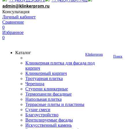
admin@klinkerprom.ru
Консультация
Личный кабинет
Сравнение
0
Избранное
0
Каталог
Klinkerprom
Поиск
Клинкерная плитка для фасада под
кирпич
Клинкерный кирпич
Тротуарная плитка
Черепица
Ступени клинкерные
Термопанели фасадные
Напольная плитка
Террасные плиты и пластины
Сухие смеси
Благоустройство
Вентилируемые фасады
Искусственный камень