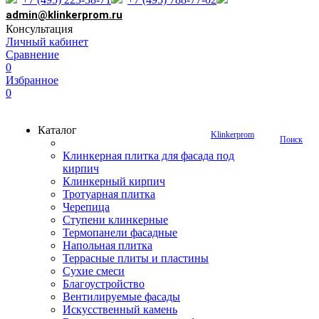
admin@klinkerprom.ru
Консультация
Личный кабинет
Сравнение
0
Избранное
0
Каталог
Klinkerprom
Поиск
Клинкерная плитка для фасада под
кирпич
Клинкерный кирпич
Тротуарная плитка
Черепица
Ступени клинкерные
Термопанели фасадные
Напольная плитка
Террасные плиты и пластины
Сухие смеси
Благоустройство
Вентилируемые фасады
Искусственный камень