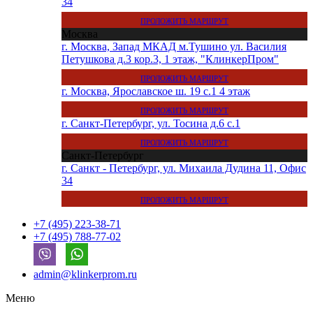
34
ПРОЛОЖИТЬ МАРШРУТ
Москва
г. Москва, Запад МКАД м.Тушино ул. Василия
Петушкова д.3 кор.3, 1 этаж, "КлинкерПром"
ПРОЛОЖИТЬ МАРШРУТ
г. Москва, Ярославское ш. 19 с.1 4 этаж
ПРОЛОЖИТЬ МАРШРУТ
г. Санкт-Петербург, ул. Тосина д.6 с.1
ПРОЛОЖИТЬ МАРШРУТ
Санкт-Петербург
г. Санкт - Петербург, ул. Михаила Дудина 11, Офис
34
ПРОЛОЖИТЬ МАРШРУТ
+7 (495) 223-38-71
+7 (495) 788-77-02
admin@klinkerprom.ru
Меню