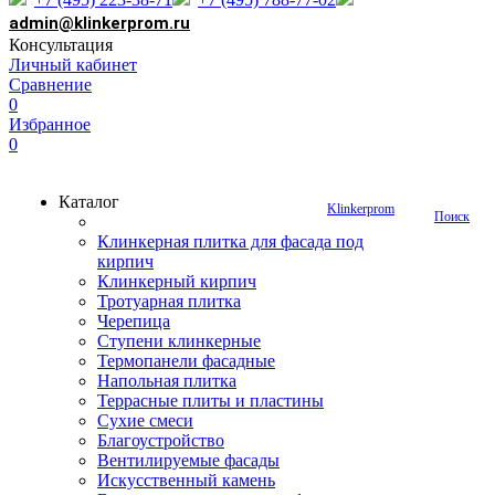
admin@klinkerprom.ru
Консультация
Личный кабинет
Сравнение
0
Избранное
0
Каталог
Klinkerprom
Поиск
Клинкерная плитка для фасада под
кирпич
Клинкерный кирпич
Тротуарная плитка
Черепица
Ступени клинкерные
Термопанели фасадные
Напольная плитка
Террасные плиты и пластины
Сухие смеси
Благоустройство
Вентилируемые фасады
Искусственный камень