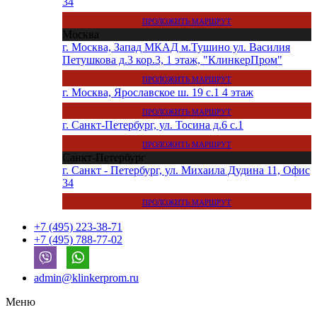
34
ПРОЛОЖИТЬ МАРШРУТ
Москва
г. Москва, Запад МКАД м.Тушино ул. Василия
Петушкова д.3 кор.3, 1 этаж, "КлинкерПром"
ПРОЛОЖИТЬ МАРШРУТ
г. Москва, Ярославское ш. 19 с.1 4 этаж
ПРОЛОЖИТЬ МАРШРУТ
г. Санкт-Петербург, ул. Тосина д.6 с.1
ПРОЛОЖИТЬ МАРШРУТ
Санкт-Петербург
г. Санкт - Петербург, ул. Михаила Дудина 11, Офис
34
ПРОЛОЖИТЬ МАРШРУТ
+7 (495) 223-38-71
+7 (495) 788-77-02
admin@klinkerprom.ru
Меню