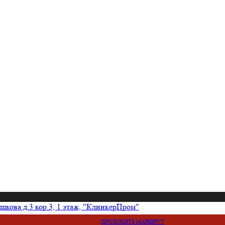
кова д.3 кор.3, 1 этаж, "КлинкерПром"
ПРОЛОЖИТЬ МАРШРУТ