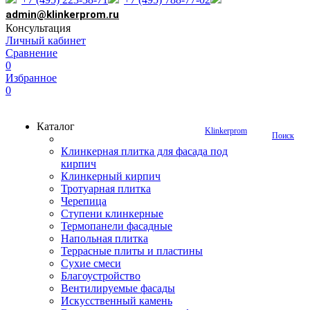
admin@klinkerprom.ru
Консультация
Личный кабинет
Сравнение
0
Избранное
0
Каталог
Klinkerprom
Поиск
Клинкерная плитка для фасада под
кирпич
Клинкерный кирпич
Тротуарная плитка
Черепица
Ступени клинкерные
Термопанели фасадные
Напольная плитка
Террасные плиты и пластины
Сухие смеси
Благоустройство
Вентилируемые фасады
Искусственный камень