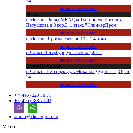
34
ПРОЛОЖИТЬ МАРШРУТ
Москва
г. Москва, Запад МКАД м.Тушино ул. Василия
Петушкова д.3 кор.3, 1 этаж, "КлинкерПром"
ПРОЛОЖИТЬ МАРШРУТ
г. Москва, Ярославское ш. 19 с.1 4 этаж
ПРОЛОЖИТЬ МАРШРУТ
г. Санкт-Петербург, ул. Тосина д.6 с.1
ПРОЛОЖИТЬ МАРШРУТ
Санкт-Петербург
г. Санкт - Петербург, ул. Михаила Дудина 11, Офис
34
ПРОЛОЖИТЬ МАРШРУТ
+7 (495) 223-38-71
+7 (495) 788-77-02
admin@klinkerprom.ru
Меню