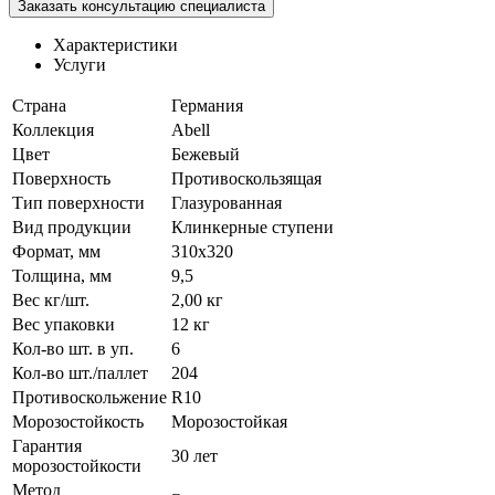
Заказать консультацию специалиста
Характеристики
Услуги
Страна
Германия
Коллекция
Abell
Цвет
Бежевый
Поверхность
Противоскользящая
Тип поверхности
Глазурованная
Вид продукции
Клинкерные ступени
Формат, мм
310x320
Толщина, мм
9,5
Вес кг/шт.
2,00 кг
Вес упаковки
12 кг
Кол-во шт. в уп.
6
Кол-во шт./паллет
204
Противоскольжение
R10
Морозостойкость
Морозостойкая
Гарантия
30 лет
морозостойкости
Метод