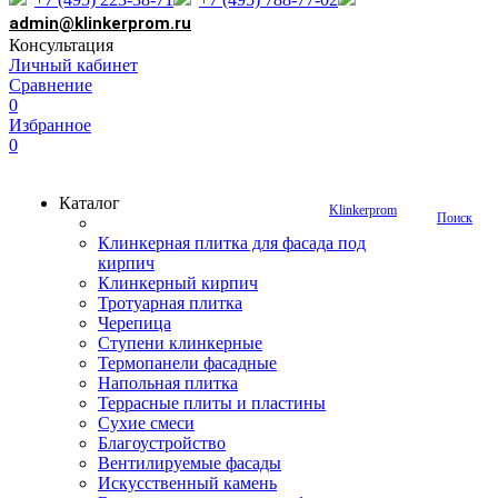
admin@klinkerprom.ru
Консультация
Личный кабинет
Сравнение
0
Избранное
0
Каталог
Klinkerprom
Поиск
Клинкерная плитка для фасада под
кирпич
Клинкерный кирпич
Тротуарная плитка
Черепица
Ступени клинкерные
Термопанели фасадные
Напольная плитка
Террасные плиты и пластины
Сухие смеси
Благоустройство
Вентилируемые фасады
Искусственный камень