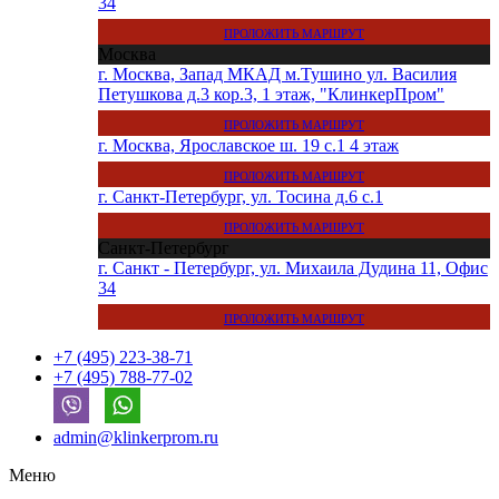
34
ПРОЛОЖИТЬ МАРШРУТ
Москва
г. Москва, Запад МКАД м.Тушино ул. Василия
Петушкова д.3 кор.3, 1 этаж, "КлинкерПром"
ПРОЛОЖИТЬ МАРШРУТ
г. Москва, Ярославское ш. 19 с.1 4 этаж
ПРОЛОЖИТЬ МАРШРУТ
г. Санкт-Петербург, ул. Тосина д.6 с.1
ПРОЛОЖИТЬ МАРШРУТ
Санкт-Петербург
г. Санкт - Петербург, ул. Михаила Дудина 11, Офис
34
ПРОЛОЖИТЬ МАРШРУТ
+7 (495) 223-38-71
+7 (495) 788-77-02
admin@klinkerprom.ru
Меню