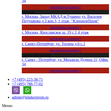
34
ПРОЛОЖИТЬ МАРШРУТ
Москва
г. Москва, Запад МКАД м.Тушино ул. Василия
Петушкова д.3 кор.3, 1 этаж, "КлинкерПром"
ПРОЛОЖИТЬ МАРШРУТ
г. Москва, Ярославское ш. 19 с.1 4 этаж
ПРОЛОЖИТЬ МАРШРУТ
г. Санкт-Петербург, ул. Тосина д.6 с.1
ПРОЛОЖИТЬ МАРШРУТ
Санкт-Петербург
г. Санкт - Петербург, ул. Михаила Дудина 11, Офис
34
ПРОЛОЖИТЬ МАРШРУТ
+7 (495) 223-38-71
+7 (495) 788-77-02
admin@klinkerprom.ru
Меню