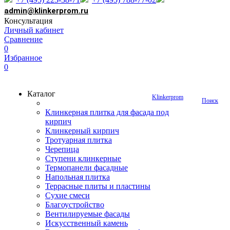
admin@klinkerprom.ru
Консультация
Личный кабинет
Сравнение
0
Избранное
0
Каталог
Klinkerprom
Поиск
Клинкерная плитка для фасада под
кирпич
Клинкерный кирпич
Тротуарная плитка
Черепица
Ступени клинкерные
Термопанели фасадные
Напольная плитка
Террасные плиты и пластины
Сухие смеси
Благоустройство
Вентилируемые фасады
Искусственный камень