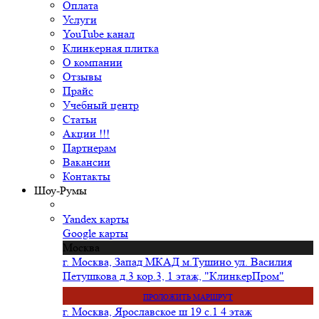
Оплата
Услуги
YouTube канал
Клинкерная плитка
О компании
Отзывы
Прайс
Учебный центр
Статьи
Акции !!!
Партнерам
Вакансии
Контакты
Шоу-Румы
Yandex карты
Google карты
Москва
г. Москва, Запад МКАД м.Тушино ул. Василия
Петушкова д.3 кор.3, 1 этаж, "КлинкерПром"
ПРОЛОЖИТЬ МАРШРУТ
г. Москва, Ярославское ш 19 с.1 4 этаж