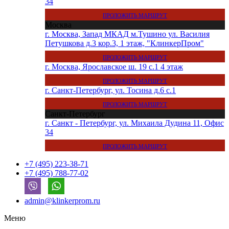
34
ПРОЛОЖИТЬ МАРШРУТ
Москва
г. Москва, Запад МКАД м.Тушино ул. Василия
Петушкова д.3 кор.3, 1 этаж, "КлинкерПром"
ПРОЛОЖИТЬ МАРШРУТ
г. Москва, Ярославское ш. 19 с.1 4 этаж
ПРОЛОЖИТЬ МАРШРУТ
г. Санкт-Петербург, ул. Тосина д.6 с.1
ПРОЛОЖИТЬ МАРШРУТ
Санкт-Петербург
г. Санкт - Петербург, ул. Михаила Дудина 11, Офис
34
ПРОЛОЖИТЬ МАРШРУТ
+7 (495) 223-38-71
+7 (495) 788-77-02
admin@klinkerprom.ru
Меню