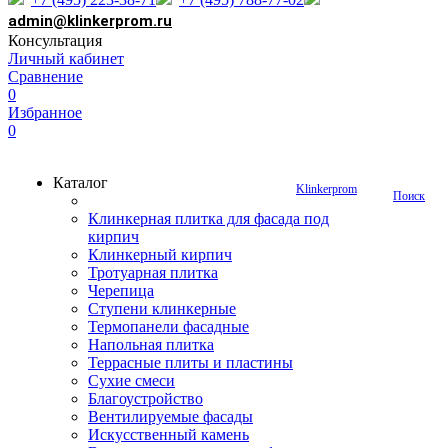
admin@klinkerprom.ru
Консультация
Личный кабинет
Сравнение
0
Избранное
0
Каталог
Klinkerprom
Поиск
Клинкерная плитка для фасада под
кирпич
Клинкерный кирпич
Тротуарная плитка
Черепица
Ступени клинкерные
Термопанели фасадные
Напольная плитка
Террасные плиты и пластины
Сухие смеси
Благоустройство
Вентилируемые фасады
Искусственный камень