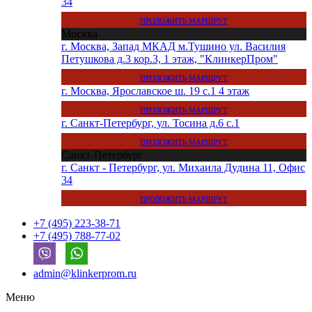
34
ПРОЛОЖИТЬ МАРШРУТ
Москва
г. Москва, Запад МКАД м.Тушино ул. Василия
Петушкова д.3 кор.3, 1 этаж, "КлинкерПром"
ПРОЛОЖИТЬ МАРШРУТ
г. Москва, Ярославское ш. 19 с.1 4 этаж
ПРОЛОЖИТЬ МАРШРУТ
г. Санкт-Петербург, ул. Тосина д.6 с.1
ПРОЛОЖИТЬ МАРШРУТ
Санкт-Петербург
г. Санкт - Петербург, ул. Михаила Дудина 11, Офис
34
ПРОЛОЖИТЬ МАРШРУТ
+7 (495) 223-38-71
+7 (495) 788-77-02
admin@klinkerprom.ru
Меню