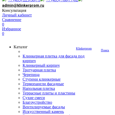
admin@klinkerprom.ru
Консультация
Личный кабинет
Сравнение
0
Избранное
0
Каталог
Klinkerprom
Поиск
Клинкерная плитка для фасада под
кирпич
Клинкерный кирпич
Тротуарная плитка
Черепица
Ступени клинкерные
Термопанели фасадные
Напольная плитка
Террасные плиты и пластины
Сухие смеси
Благоустройство
Вентилируемые фасады
Искусственный камень