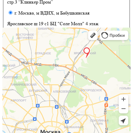
стр.3 “Клинкер Пром”
г. Москва, м ВДНХ, м Бабушкинская
Ярославское ш 19 с1 БЦ "Соле Молл" 4 этаж