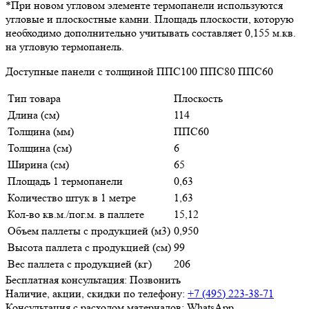
*При новом угловом элементе термопанели используются
угловые и плоскостные камни. Площадь плоскости, которую
необходимо дополнительно учитывать составляет 0,155 м.кв.
на угловую термопанель.
Доступные панели с толщиной ППС100 ППС80 ППС60
Тип товара
Плоскость
Длина (см)
114
Толщина (мм)
ППС60
Толщина (см)
6
Ширина (см)
65
Площадь 1 термопанели
0,63
Количество штук в 1 метре
1,63
Кол-во кв.м./пог.м. в паллете
15,12
Объем паллеты с продукцией (м3)
0,950
Высота паллета с продукцией (см)
99
Вес паллета с продукцией (кг)
206
Бесплатная консультация:
Позвонить
Наличие, акции, скидки по телефону:
+7 (495) 223-38-71
Консультация с расходом материалов:
WhatsApp