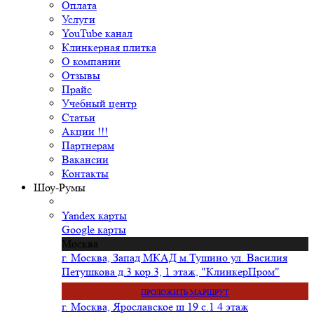
Оплата
Услуги
YouTube канал
Клинкерная плитка
О компании
Отзывы
Прайс
Учебный центр
Статьи
Акции !!!
Партнерам
Вакансии
Контакты
Шоу-Румы
Yandex карты
Google карты
Москва
г. Москва, Запад МКАД м.Тушино ул. Василия
Петушкова д.3 кор.3, 1 этаж, "КлинкерПром"
ПРОЛОЖИТЬ МАРШРУТ
г. Москва, Ярославское ш 19 с.1 4 этаж