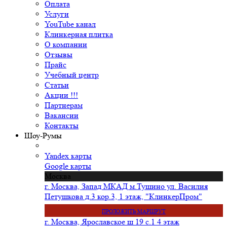
Оплата
Услуги
YouTube канал
Клинкерная плитка
О компании
Отзывы
Прайс
Учебный центр
Статьи
Акции !!!
Партнерам
Вакансии
Контакты
Шоу-Румы
Yandex карты
Google карты
Москва
г. Москва, Запад МКАД м.Тушино ул. Василия
Петушкова д.3 кор.3, 1 этаж, "КлинкерПром"
ПРОЛОЖИТЬ МАРШРУТ
г. Москва, Ярославское ш 19 с.1 4 этаж