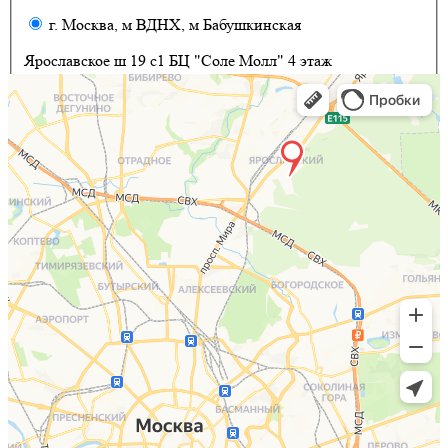
г. Москва, м ВДНХ, м Бабушкинская
Ярославское ш 19 с1 БЦ "Соле Молл" 4 этаж