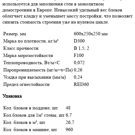
используется для заполнения стен в монолитном
домостроении в Европе. Невысокий удельный вес блоков
облегчает кладку и уменьшает массу постройки, что позволяет
снизить стоимость строения уже на нулевом цикле.
Размер, мм
600x250x250 мм
Марка по плотности, кг/м³
D300
Класс прочности
В 1,5; 2
Марка морозостойкости
F100
Теплопроводность, Вт/м×С
0,072
Паропроницаемость (мг/м×ч×Па)
0,26
Усадка при высыхании (мм/м)
0,24
Предел огнестойкости
REI360
Упаковка
Кол. блоков в поддоне, шт
48
Кол.блоков для 1м² стены, шт
6,7
Кол. блоков в м³, шт
26,7
Кол. блоков в машине, шт
960