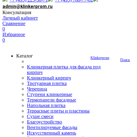
admin@klinkerprom.ru
Консультация
Личный кабинет
Сравнение
0
Избранное
0
Каталог
Klinkerprom
Поиск
Клинкерная плитка для фасада под
кирпич
Клинкерный кирпич
Тротуарная плитка
Черепица
Ступени клинкерные
Термопанели фасадные
Напольная плитка
Террасные плиты и пластины
Сухие смеси
Благоустройство
Вентилируемые фасады
Искусственный камень