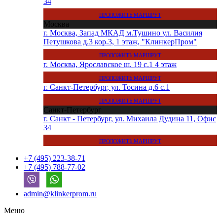
34
ПРОЛОЖИТЬ МАРШРУТ
Москва
г. Москва, Запад МКАД м.Тушино ул. Василия
Петушкова д.3 кор.3, 1 этаж, "КлинкерПром"
ПРОЛОЖИТЬ МАРШРУТ
г. Москва, Ярославское ш. 19 с.1 4 этаж
ПРОЛОЖИТЬ МАРШРУТ
г. Санкт-Петербург, ул. Тосина д.6 с.1
ПРОЛОЖИТЬ МАРШРУТ
Санкт-Петербург
г. Санкт - Петербург, ул. Михаила Дудина 11, Офис
34
ПРОЛОЖИТЬ МАРШРУТ
+7 (495) 223-38-71
+7 (495) 788-77-02
admin@klinkerprom.ru
Меню