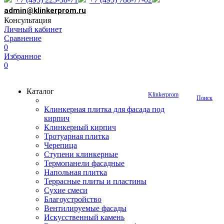
admin@klinkerprom.ru
Консультация
Личный кабинет
Сравнение
0
Избранное
0
Каталог
Klinkerprom
Поиск
Клинкерная плитка для фасада под
кирпич
Клинкерный кирпич
Тротуарная плитка
Черепица
Ступени клинкерные
Термопанели фасадные
Напольная плитка
Террасные плиты и пластины
Сухие смеси
Благоустройство
Вентилируемые фасады
Искусственный камень