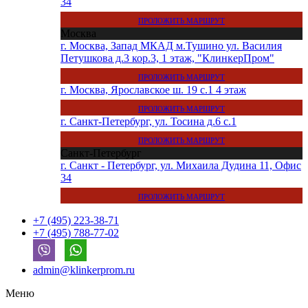
34
ПРОЛОЖИТЬ МАРШРУТ
Москва
г. Москва, Запад МКАД м.Тушино ул. Василия
Петушкова д.3 кор.3, 1 этаж, "КлинкерПром"
ПРОЛОЖИТЬ МАРШРУТ
г. Москва, Ярославское ш. 19 с.1 4 этаж
ПРОЛОЖИТЬ МАРШРУТ
г. Санкт-Петербург, ул. Тосина д.6 с.1
ПРОЛОЖИТЬ МАРШРУТ
Санкт-Петербург
г. Санкт - Петербург, ул. Михаила Дудина 11, Офис
34
ПРОЛОЖИТЬ МАРШРУТ
+7 (495) 223-38-71
+7 (495) 788-77-02
admin@klinkerprom.ru
Меню