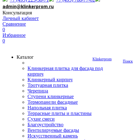
admin@klinkerprom.ru
Консультация
Личный кабинет
Сравнение
0
Избранное
0
Каталог
Klinkerprom
Поиск
Клинкерная плитка для фасада под
кирпич
Клинкерный кирпич
Тротуарная плитка
Черепица
Ступени клинкерные
Термопанели фасадные
Напольная плитка
Террасные плиты и пластины
Сухие смеси
Благоустройство
Вентилируемые фасады
Искусственный камень