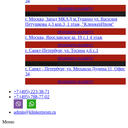
34
ПРОЛОЖИТЬ МАРШРУТ
Москва
г. Москва, Запад МКАД м.Тушино ул. Василия
Петушкова д.3 кор.3, 1 этаж, "КлинкерПром"
ПРОЛОЖИТЬ МАРШРУТ
г. Москва, Ярославское ш. 19 с.1 4 этаж
ПРОЛОЖИТЬ МАРШРУТ
г. Санкт-Петербург, ул. Тосина д.6 с.1
ПРОЛОЖИТЬ МАРШРУТ
Санкт-Петербург
г. Санкт - Петербург, ул. Михаила Дудина 11, Офис
34
ПРОЛОЖИТЬ МАРШРУТ
+7 (495) 223-38-71
+7 (495) 788-77-02
admin@klinkerprom.ru
Меню