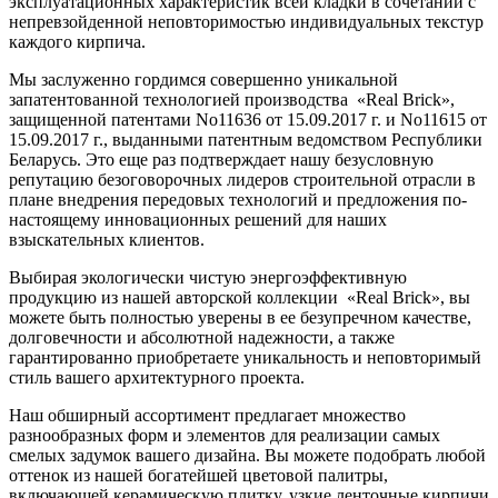
эксплуатационных характеристик всей кладки в сочетании с
непревзойденной неповторимостью индивидуальных текстур
каждого кирпича.
Мы заслуженно гордимся совершенно уникальной
запатентованной технологией производства «Real Brick»,
защищенной патентами No11636 от 15.09.2017 г. и No11615 от
15.09.2017 г., выданными патентным ведомством Республики
Беларусь. Это еще раз подтверждает нашу безусловную
репутацию безоговорочных лидеров строительной отрасли в
плане внедрения передовых технологий и предложения по-
настоящему инновационных решений для наших
взыскательных клиентов.
Выбирая экологически чистую энергоэффективную
продукцию из нашей авторской коллекции «Real Brick», вы
можете быть полностью уверены в ее безупречном качестве,
долговечности и абсолютной надежности, а также
гарантированно приобретаете уникальность и неповторимый
стиль вашего архитектурного проекта.
Наш обширный ассортимент предлагает множество
разнообразных форм и элементов для реализации самых
смелых задумок вашего дизайна. Вы можете подобрать любой
оттенок из нашей богатейшей цветовой палитры,
включающей керамическую плитку, узкие ленточные кирпичи