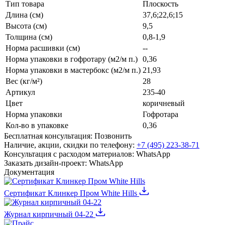
Тип товара
Плоскость
Длина (см)
37,6;22,6;15
Высота (см)
9,5
Толщина (см)
0,8-1,9
Норма расшивки (см)
--
Норма упаковки в гофротару (м2/м п.)
0,36
Норма упаковки в мастербокс (м2/м п.)
21,93
Вес (кг/м²)
28
Артикул
235-40
Цвет
коричневый
Норма упаковки
Гофротара
Кол-во в упаковке
0,36
Бесплатная консультация:
Позвонить
Наличие, акции, скидки по телефону:
+7 (495) 223-38-71
Консультация с расходом материалов:
WhatsApp
Заказать дизайн-проект:
WhatsApp
Документация
Сертификат Клинкер Пром White Hills
Журнал кирпичный 04-22