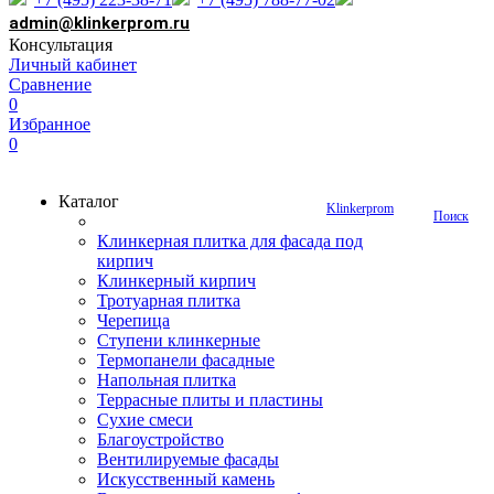
admin@klinkerprom.ru
Консультация
Личный кабинет
Сравнение
0
Избранное
0
Каталог
Klinkerprom
Поиск
Клинкерная плитка для фасада под
кирпич
Клинкерный кирпич
Тротуарная плитка
Черепица
Ступени клинкерные
Термопанели фасадные
Напольная плитка
Террасные плиты и пластины
Сухие смеси
Благоустройство
Вентилируемые фасады
Искусственный камень