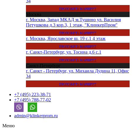
34
ПРОЛОЖИТЬ МАРШРУТ
Москва
г. Москва, Запад МКАД м.Тушино ул. Василия
Петушкова д.3 кор.3, 1 этаж, "КлинкерПром"
ПРОЛОЖИТЬ МАРШРУТ
г. Москва, Ярославское ш. 19 с.1 4 этаж
ПРОЛОЖИТЬ МАРШРУТ
г. Санкт-Петербург, ул. Тосина д.6 с.1
ПРОЛОЖИТЬ МАРШРУТ
Санкт-Петербург
г. Санкт - Петербург, ул. Михаила Дудина 11, Офис
34
ПРОЛОЖИТЬ МАРШРУТ
+7 (495) 223-38-71
+7 (495) 788-77-02
admin@klinkerprom.ru
Меню