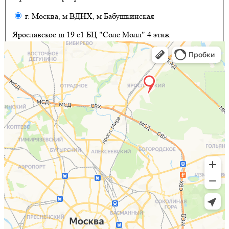
г. Москва, м ВДНХ, м Бабушкинская
Ярославское ш 19 с1 БЦ "Соле Молл" 4 этаж