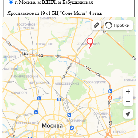
г. Москва, м ВДНХ, м Бабушкинская
Ярославское ш 19 с1 БЦ "Соле Молл" 4 этаж