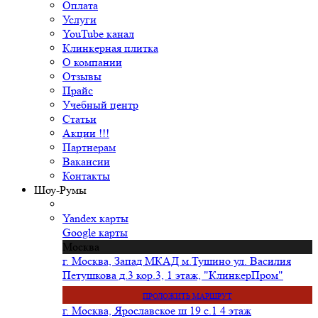
Оплата
Услуги
YouTube канал
Клинкерная плитка
О компании
Отзывы
Прайс
Учебный центр
Статьи
Акции !!!
Партнерам
Вакансии
Контакты
Шоу-Румы
Yandex карты
Google карты
Москва
г. Москва, Запад МКАД м.Тушино ул. Василия
Петушкова д.3 кор.3, 1 этаж, "КлинкерПром"
ПРОЛОЖИТЬ МАРШРУТ
г. Москва, Ярославское ш 19 с.1 4 этаж