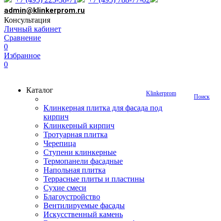
admin@klinkerprom.ru
Консультация
Личный кабинет
Сравнение
0
Избранное
0
Каталог
Klinkerprom
Поиск
Клинкерная плитка для фасада под
кирпич
Клинкерный кирпич
Тротуарная плитка
Черепица
Ступени клинкерные
Термопанели фасадные
Напольная плитка
Террасные плиты и пластины
Сухие смеси
Благоустройство
Вентилируемые фасады
Искусственный камень