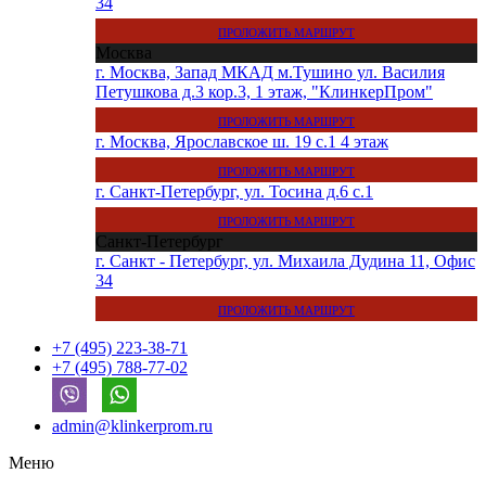
34
ПРОЛОЖИТЬ МАРШРУТ
Москва
г. Москва, Запад МКАД м.Тушино ул. Василия
Петушкова д.3 кор.3, 1 этаж, "КлинкерПром"
ПРОЛОЖИТЬ МАРШРУТ
г. Москва, Ярославское ш. 19 с.1 4 этаж
ПРОЛОЖИТЬ МАРШРУТ
г. Санкт-Петербург, ул. Тосина д.6 с.1
ПРОЛОЖИТЬ МАРШРУТ
Санкт-Петербург
г. Санкт - Петербург, ул. Михаила Дудина 11, Офис
34
ПРОЛОЖИТЬ МАРШРУТ
+7 (495) 223-38-71
+7 (495) 788-77-02
admin@klinkerprom.ru
Меню